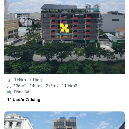
1 Hầm - 7 Tầng
136m2 - 140m2 - 276m2 - 1104m2
Đông Bắc
11 Usd/m2/tháng