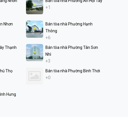
Tăng Nhơn
Bán tòa nhà Phường An Hội Tây
+1
An Nhơn
Bán tòa nhà Phường Hạnh
Thông
+6
Tây Thạnh
Bán tòa nhà Phường Tân Sơn
Nhì
+3
Phú Thọ
Bán tòa nhà Phường Bình Thới
+0
ình Hưng