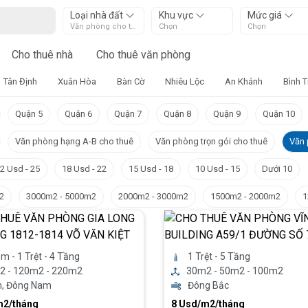
Loại nhà đất
Khu vực
Mức giá
Văn phòng cho thuê giá rẻ
Chọn
Chọn
Cho thuê nhà
Cho thuê văn phòng
Tân Định
Xuân Hòa
Bàn Cờ
Nhiêu Lộc
An Khánh
Bình 
Quận 5
Quận 6
Quận 7
Quận 8
Quận 9
Quận 10
Văn phòng hạng A-B cho thuê
Văn phòng trọn gói cho thuê
Văn 
2 Usd - 25
18 Usd - 22
15 Usd - 18
10 Usd - 15
Dưới 10
2
3000m2 - 5000m2
2000m2 - 3000m2
1500m2 - 2000m2
1
̀m - 1 Trệt - 4 Tầng
1 Trệt - 5 Tầng
2 - 120m2 - 220m2
30m2 - 50m2 - 100m2
, Đông Nam
Đông Bắc
m2/tháng
8 Usd/m2/tháng