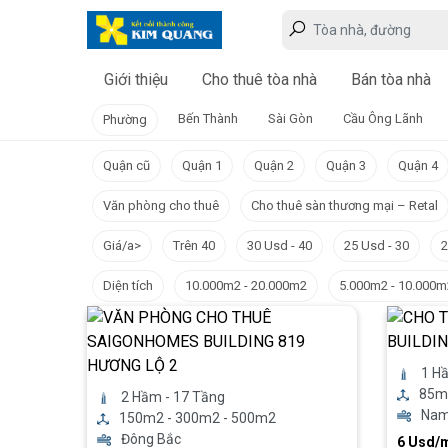
Giới thiệu
Cho thuê tòa nhà
Bán tòa nhà
Bến Thành
Sài Gòn
Cầu Ông Lãnh
Phường
Quận cũ
Quận 1
Quận 2
Quận 3
Quận 4
Văn phòng cho thuê
Cho thuê sàn thương mại – Retal
Giá/a>
Trên 40
30 Usd - 40
25 Usd - 30
2
Diện tích
10.000m2 - 20.000m2
5.000m2 - 10.000m
1 Hâ
85m
2 Hầm - 17 Tầng
Nam
150m2 - 300m2 - 500m2
Đông Bắc
6 Usd/