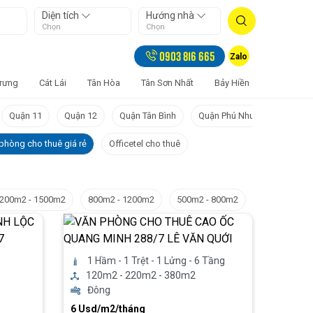
Diện tích
Hướng nhà
Chọn
Chọn
0903 816 665
Zalo
Trưng
Cát Lái
Tân Hòa
Tân Sơn Nhất
Bảy Hiền
Tân Sơn H
Quận 11
Quận 12
Quận Tân Bình
Quận Phú Nhuận
Quận 
phòng cho thuê giá rẻ
Officetel cho thuê
200m2 - 1500m2
800m2 - 1200m2
500m2 - 800m2
300m2 - 500
1 Hầm - 1 Trệt - 1 Lửng - 6 Tầng
120m2 - 220m2 - 380m2
Đông
6 Usd/m2/tháng