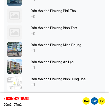
Bán tòa nhà Phường Phú Thọ
+0
Bán tòa nhà Phường Bình Thới
+0
Bán tòa nhà Phường Minh Phụng
+1
Bán tòa nhà Phường An Lạc
+1
Bán tòa nhà Phường Bình Hưng Hòa
+1
8 Usd/m2/tháng
Cho thuê nhà
Gọi
Zalo
TV
50m2 - 77m2