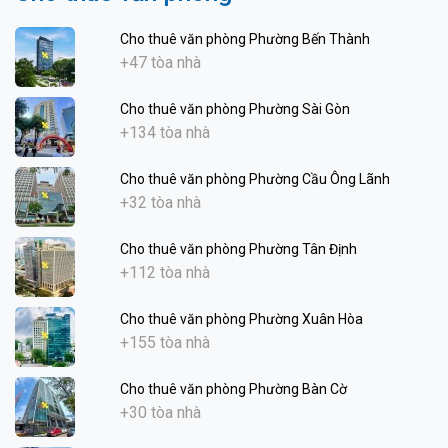
Cho thuê văn phòng Phường Bến Thành
+47 tòa nhà
Cho thuê văn phòng Phường Sài Gòn
+134 tòa nhà
Cho thuê văn phòng Phường Cầu Ông Lãnh
+32 tòa nhà
Cho thuê văn phòng Phường Tân Định
+112 tòa nhà
Cho thuê văn phòng Phường Xuân Hòa
+155 tòa nhà
Cho thuê văn phòng Phường Bàn Cờ
+30 tòa nhà