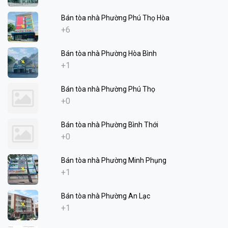
Bán tòa nhà Phường Phú Thọ Hòa
+6
Bán tòa nhà Phường Hòa Bình
+1
Bán tòa nhà Phường Phú Thọ
+0
Bán tòa nhà Phường Bình Thới
+0
Bán tòa nhà Phường Minh Phụng
+1
Bán tòa nhà Phường An Lạc
+1