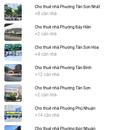
Cho thuê nhà Phường Tân Sơn Nhất
+8 căn nhà
Cho thuê nhà Phường Bảy Hiền
+2 căn nhà
Cho thuê nhà Phường Tân Sơn Hòa
+4 căn nhà
Cho thuê nhà Phường Tân Bình
+12 căn nhà
Cho thuê nhà Phường Tân Sơn
+2 căn nhà
Cho thuê nhà Phường Phú Nhuận
+14 căn nhà
Cho thuê nhà Phường Đức Nhuận