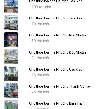
Cho thuê tòa nhà Phường Tân Bình
+100 tòa nhà
Cho thuê tòa nhà Phường Tân Sơn
+10 tòa nhà
Cho thuê tòa nhà Phường Phú Nhuận
+59 tòa nhà
Cho thuê tòa nhà Phường Đức Nhuận
+21 tòa nhà
Cho thuê tòa nhà Phường Cầu Kiệu
+16 tòa nhà
Cho thuê tòa nhà Phường Thạnh Mỹ Tây
+75 tòa nhà
Cho thuê tòa nhà Phường Bình Thạnh