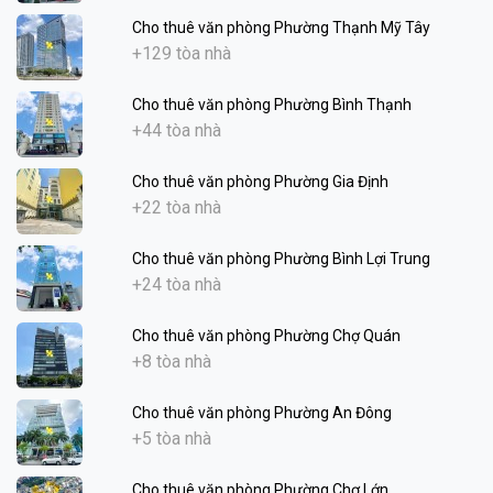
Cho thuê văn phòng Phường Thạnh Mỹ Tây
+129 tòa nhà
Cho thuê văn phòng Phường Bình Thạnh
+44 tòa nhà
Cho thuê văn phòng Phường Gia Định
+22 tòa nhà
Cho thuê văn phòng Phường Bình Lợi Trung
+24 tòa nhà
Cho thuê văn phòng Phường Chợ Quán
+8 tòa nhà
Cho thuê văn phòng Phường An Đông
+5 tòa nhà
Cho thuê văn phòng Phường Chợ Lớn