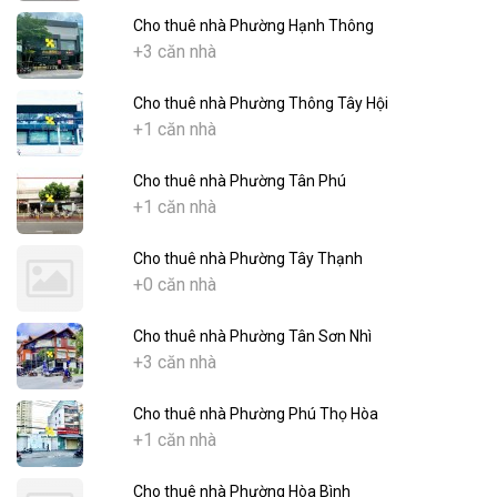
Cho thuê nhà Phường Hạnh Thông
+3 căn nhà
Cho thuê nhà Phường Thông Tây Hội
+1 căn nhà
Cho thuê nhà Phường Tân Phú
+1 căn nhà
Cho thuê nhà Phường Tây Thạnh
+0 căn nhà
Cho thuê nhà Phường Tân Sơn Nhì
+3 căn nhà
Cho thuê nhà Phường Phú Thọ Hòa
+1 căn nhà
Cho thuê nhà Phường Hòa Bình