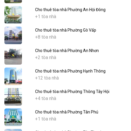
Cho thuê tòa nhà Phường An Hội Đông
+1 tòa nhà
Cho thuê tòa nhà Phường Gò Vấp
+8 tòa nhà
Cho thuê tòa nhà Phường An Nhơn
+2 tòa nhà
Cho thuê tòa nhà Phường Hạnh Thông
+12 tòa nhà
Cho thuê tòa nhà Phường Thông Tây Hội
+4 tòa nhà
Cho thuê tòa nhà Phường Tân Phú
+1 tòa nhà