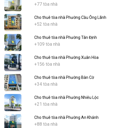
+77 tòa nhà
Cho thuê tòa nhà Phường Cầu Ông Lãnh
+52 tòa nhà
Cho thuê tòa nhà Phường Tân Định
+109 tòa nhà
Cho thuê tòa nhà Phường Xuân Hòa
+156 tòa nhà
Cho thuê tòa nhà Phường Bàn Cờ
+34 tòa nhà
Cho thuê tòa nhà Phường Nhiêu Lộc
+21 tòa nhà
Cho thuê tòa nhà Phường An Khánh
+88 tòa nhà