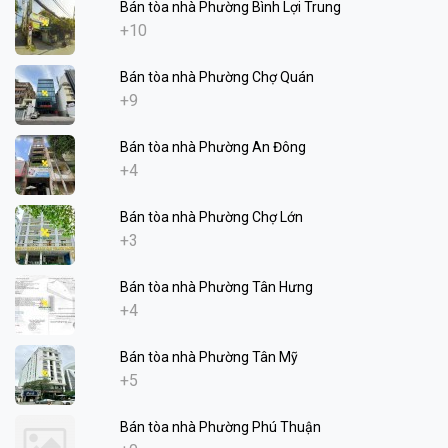
Bán tòa nhà Phường Bình Lợi Trung
+10
Bán tòa nhà Phường Chợ Quán
+9
Bán tòa nhà Phường An Đông
+4
Bán tòa nhà Phường Chợ Lớn
+3
Bán tòa nhà Phường Tân Hưng
+4
Bán tòa nhà Phường Tân Mỹ
+5
Bán tòa nhà Phường Phú Thuận