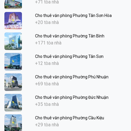
+71 tòa nhà
Cho thuê văn phòng Phường Tân Sơn Hòa
+20 tòa nhà
Cho thuê văn phòng Phường Tân Bình
+171 tòa nhà
Cho thuê văn phòng Phường Tân Sơn
+12 tòa nhà
Cho thuê văn phòng Phường Phú Nhuận
+69 tòa nhà
Cho thuê văn phòng Phường Đức Nhuận
+35 tòa nhà
Cho thuê văn phòng Phường Cầu Kiệu
+29 tòa nhà