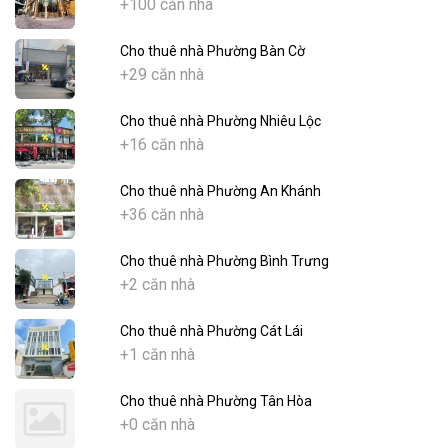
+100 căn nhà
Cho thuê nhà Phường Bàn Cờ
+29 căn nhà
Cho thuê nhà Phường Nhiêu Lộc
+16 căn nhà
Cho thuê nhà Phường An Khánh
+36 căn nhà
Cho thuê nhà Phường Bình Trưng
+2 căn nhà
Cho thuê nhà Phường Cát Lái
+1 căn nhà
Cho thuê nhà Phường Tân Hòa
+0 căn nhà