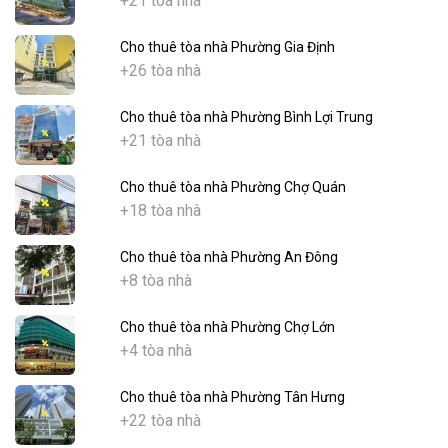
+21 tòa nhà
Cho thuê tòa nhà Phường Gia Định
+26 tòa nhà
Cho thuê tòa nhà Phường Bình Lợi Trung
+21 tòa nhà
Cho thuê tòa nhà Phường Chợ Quán
+18 tòa nhà
Cho thuê tòa nhà Phường An Đông
+8 tòa nhà
Cho thuê tòa nhà Phường Chợ Lớn
+4 tòa nhà
Cho thuê tòa nhà Phường Tân Hưng
+22 tòa nhà