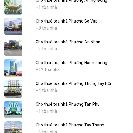
Cho thuê tòa nhà Phường An Hội Đông
+1 tòa nhà
Cho thuê tòa nhà Phường Gò Vấp
+8 tòa nhà
Cho thuê tòa nhà Phường An Nhơn
+2 tòa nhà
Cho thuê tòa nhà Phường Hạnh Thông
+12 tòa nhà
Cho thuê tòa nhà Phường Thông Tây Hội
+4 tòa nhà
Cho thuê tòa nhà Phường Tân Phú
+1 tòa nhà
Cho thuê tòa nhà Phường Tây Thạnh
+3 tòa nhà