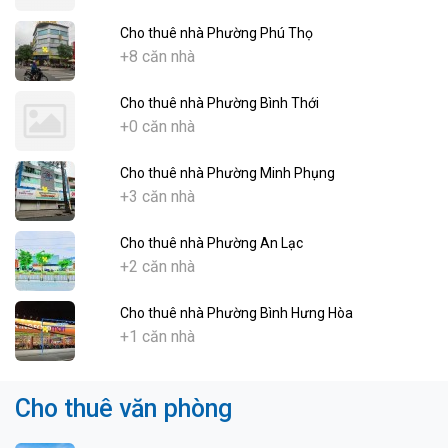
Cho thuê nhà Phường Phú Thọ
+8 căn nhà
Cho thuê nhà Phường Bình Thới
+0 căn nhà
Cho thuê nhà Phường Minh Phụng
+3 căn nhà
Cho thuê nhà Phường An Lạc
+2 căn nhà
Cho thuê nhà Phường Bình Hưng Hòa
+1 căn nhà
Cho thuê văn phòng