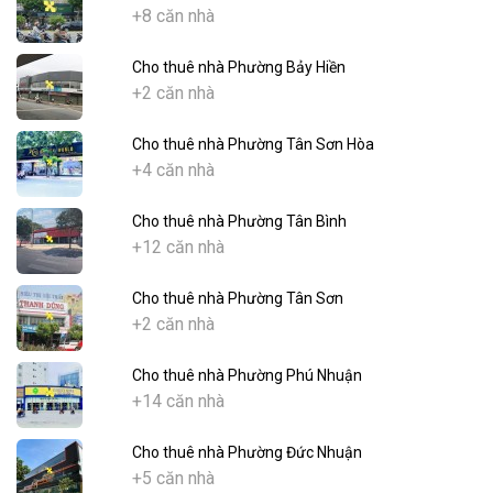
+8 căn nhà
Cho thuê nhà Phường Bảy Hiền
+2 căn nhà
Cho thuê nhà Phường Tân Sơn Hòa
+4 căn nhà
Cho thuê nhà Phường Tân Bình
+12 căn nhà
Cho thuê nhà Phường Tân Sơn
+2 căn nhà
Cho thuê nhà Phường Phú Nhuận
+14 căn nhà
Cho thuê nhà Phường Đức Nhuận
+5 căn nhà