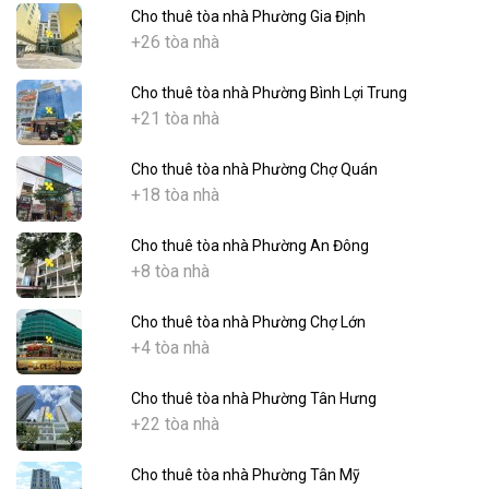
Cho thuê tòa nhà Phường Gia Định
+26 tòa nhà
Cho thuê tòa nhà Phường Bình Lợi Trung
+21 tòa nhà
Cho thuê tòa nhà Phường Chợ Quán
+18 tòa nhà
Cho thuê tòa nhà Phường An Đông
+8 tòa nhà
Cho thuê tòa nhà Phường Chợ Lớn
+4 tòa nhà
Cho thuê tòa nhà Phường Tân Hưng
+22 tòa nhà
Cho thuê tòa nhà Phường Tân Mỹ