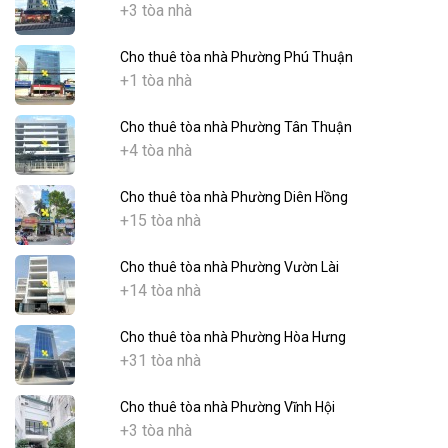
+3 tòa nhà
Cho thuê tòa nhà Phường Phú Thuận
+1 tòa nhà
Cho thuê tòa nhà Phường Tân Thuận
+4 tòa nhà
Cho thuê tòa nhà Phường Diên Hồng
+15 tòa nhà
Cho thuê tòa nhà Phường Vườn Lài
+14 tòa nhà
Cho thuê tòa nhà Phường Hòa Hưng
+31 tòa nhà
Cho thuê tòa nhà Phường Vĩnh Hội
+3 tòa nhà