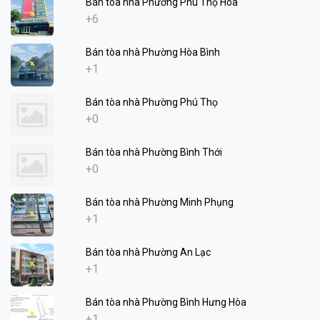
Bán tòa nhà Phường Phú Thọ Hòa
+6
Bán tòa nhà Phường Hòa Bình
+1
Bán tòa nhà Phường Phú Thọ
+0
Bán tòa nhà Phường Bình Thới
+0
Bán tòa nhà Phường Minh Phụng
+1
Bán tòa nhà Phường An Lạc
+1
Bán tòa nhà Phường Bình Hưng Hòa
+1