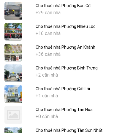
Cho thuê nhà Phường Bàn Cờ
+29 căn nhà
Cho thuê nhà Phường Nhiêu Lộc
+16 căn nhà
Cho thuê nhà Phường An Khánh
+36 căn nhà
Cho thuê nhà Phường Bình Trưng
+2 căn nhà
Cho thuê nhà Phường Cát Lái
+1 căn nhà
Cho thuê nhà Phường Tân Hòa
+0 căn nhà
Cho thuê nhà Phường Tân Sơn Nhất