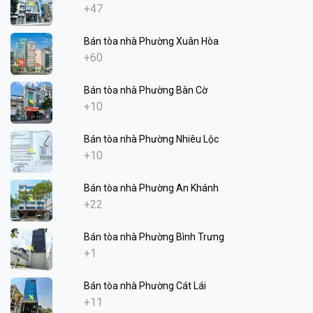
+47
Bán tòa nhà Phường Xuân Hòa
+60
Bán tòa nhà Phường Bàn Cờ
+10
Bán tòa nhà Phường Nhiêu Lộc
+10
Bán tòa nhà Phường An Khánh
+22
Bán tòa nhà Phường Bình Trưng
+1
Bán tòa nhà Phường Cát Lái
+11