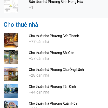
Bán tòa nhà Phường Bình Hưng Hòa
+1
Cho thuê nhà
Cho thuê nhà Phường Bến Thành
+77 căn nhà
Cho thuê nhà Phường Sài Gòn
+57 căn nhà
Cho thuê nhà Phường Cầu Ông Lãnh
+28 căn nhà
Cho thuê nhà Phường Tân Định
+44 căn nhà
Cho thuê nhà Phường Xuân Hòa