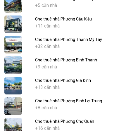
+5 căn nhà
Cho thuê nhà Phường Cầu Kiệu
+11 căn nhà
Cho thuê nhà Phường Thạnh Mỹ Tây
+32 căn nhà
Cho thuê nhà Phường Bình Thạnh
+9 căn nhà
Cho thuê nhà Phường Gia Định
+13 căn nhà
Cho thuê nhà Phường Bình Lợi Trung
+8 căn nhà
Cho thuê nhà Phường Chợ Quán
+16 căn nhà