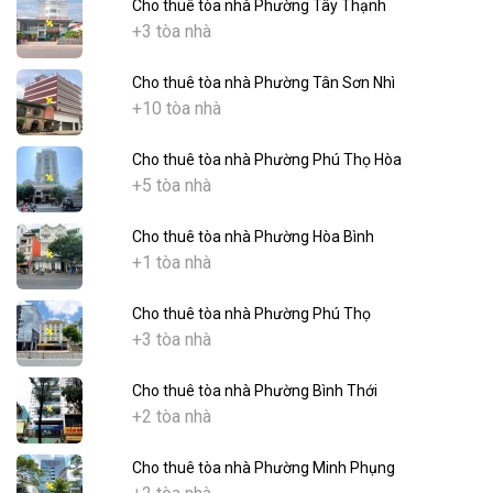
Cho thuê tòa nhà Phường Tây Thạnh
+3 tòa nhà
Cho thuê tòa nhà Phường Tân Sơn Nhì
+10 tòa nhà
Cho thuê tòa nhà Phường Phú Thọ Hòa
+5 tòa nhà
Cho thuê tòa nhà Phường Hòa Bình
+1 tòa nhà
Cho thuê tòa nhà Phường Phú Thọ
+3 tòa nhà
Cho thuê tòa nhà Phường Bình Thới
+2 tòa nhà
Cho thuê tòa nhà Phường Minh Phụng