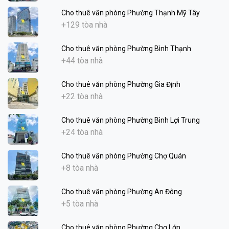
Cho thuê văn phòng Phường Thạnh Mỹ Tây
+129 tòa nhà
Cho thuê văn phòng Phường Bình Thạnh
+44 tòa nhà
Cho thuê văn phòng Phường Gia Định
+22 tòa nhà
Cho thuê văn phòng Phường Bình Lợi Trung
+24 tòa nhà
Cho thuê văn phòng Phường Chợ Quán
+8 tòa nhà
Cho thuê văn phòng Phường An Đông
+5 tòa nhà
Cho thuê văn phòng Phường Chợ Lớn