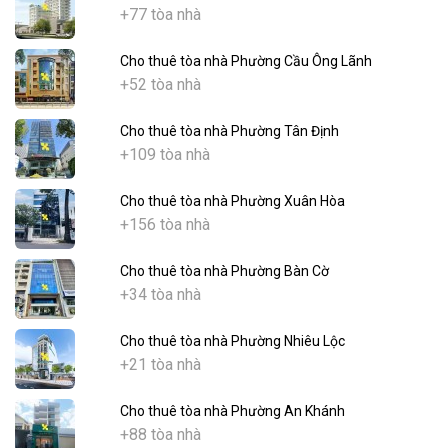
+77 tòa nhà
Cho thuê tòa nhà Phường Cầu Ông Lãnh
+52 tòa nhà
Cho thuê tòa nhà Phường Tân Định
+109 tòa nhà
Cho thuê tòa nhà Phường Xuân Hòa
+156 tòa nhà
Cho thuê tòa nhà Phường Bàn Cờ
+34 tòa nhà
Cho thuê tòa nhà Phường Nhiêu Lộc
+21 tòa nhà
Cho thuê tòa nhà Phường An Khánh
+88 tòa nhà