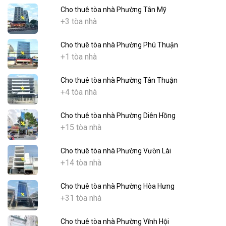
Cho thuê tòa nhà Phường Tân Mỹ
+3 tòa nhà
Cho thuê tòa nhà Phường Phú Thuận
+1 tòa nhà
Cho thuê tòa nhà Phường Tân Thuận
+4 tòa nhà
Cho thuê tòa nhà Phường Diên Hồng
+15 tòa nhà
Cho thuê tòa nhà Phường Vườn Lài
+14 tòa nhà
Cho thuê tòa nhà Phường Hòa Hưng
+31 tòa nhà
Cho thuê tòa nhà Phường Vĩnh Hội