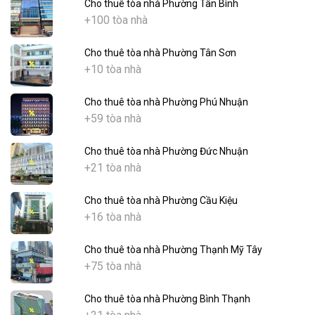
Cho thuê tòa nhà Phường Tân Bình
+100 tòa nhà
Cho thuê tòa nhà Phường Tân Sơn
+10 tòa nhà
Cho thuê tòa nhà Phường Phú Nhuận
+59 tòa nhà
Cho thuê tòa nhà Phường Đức Nhuận
+21 tòa nhà
Cho thuê tòa nhà Phường Cầu Kiệu
+16 tòa nhà
Cho thuê tòa nhà Phường Thạnh Mỹ Tây
+75 tòa nhà
Cho thuê tòa nhà Phường Bình Thạnh