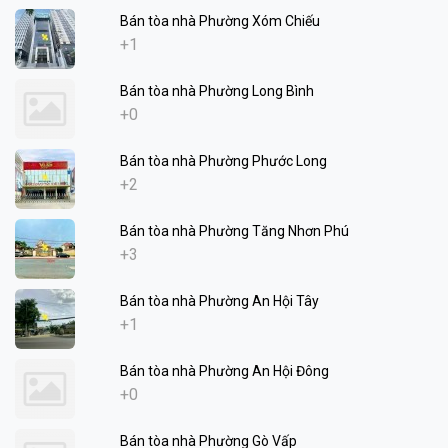
Bán tòa nhà Phường Xóm Chiếu
+1
Bán tòa nhà Phường Long Bình
+0
Bán tòa nhà Phường Phước Long
+2
Bán tòa nhà Phường Tăng Nhơn Phú
+3
Bán tòa nhà Phường An Hội Tây
+1
Bán tòa nhà Phường An Hội Đông
+0
Bán tòa nhà Phường Gò Vấp