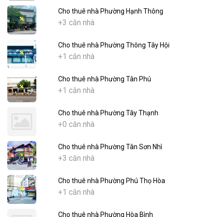
Cho thuê nhà Phường Hạnh Thông
+3 căn nhà
Cho thuê nhà Phường Thông Tây Hội
+1 căn nhà
Cho thuê nhà Phường Tân Phú
+1 căn nhà
Cho thuê nhà Phường Tây Thạnh
+0 căn nhà
Cho thuê nhà Phường Tân Sơn Nhì
+3 căn nhà
Cho thuê nhà Phường Phú Thọ Hòa
+1 căn nhà
Cho thuê nhà Phường Hòa Bình