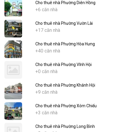
Cho thuê nhà Phường Diên Hồng
+6 căn nhà
Cho thuê nhà Phường Vườn Lài
+17 căn nhà
Cho thuê nhà Phường Hòa Hưng
+40 căn nhà
Cho thuê nhà Phường Vĩnh Hội
+0 căn nhà
Cho thuê nhà Phường Khánh Hội
+9 căn nhà
Cho thuê nhà Phường Xóm Chiếu
+3 căn nhà
Cho thuê nhà Phường Long Bình