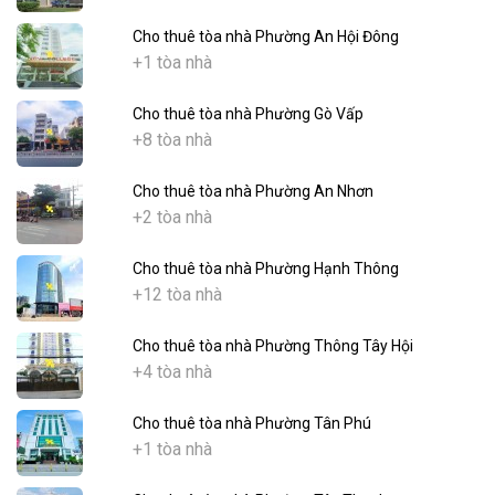
Cho thuê tòa nhà Phường An Hội Đông
+1 tòa nhà
Cho thuê tòa nhà Phường Gò Vấp
+8 tòa nhà
Cho thuê tòa nhà Phường An Nhơn
+2 tòa nhà
Cho thuê tòa nhà Phường Hạnh Thông
+12 tòa nhà
Cho thuê tòa nhà Phường Thông Tây Hội
+4 tòa nhà
Cho thuê tòa nhà Phường Tân Phú
+1 tòa nhà