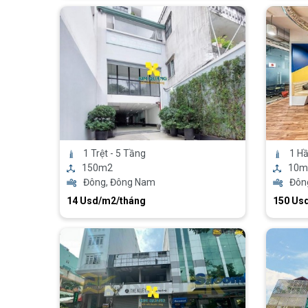
1 Trệt - 5 Tầng
1 H
150m2
10m
Đông, Đông Nam
Đôn
14 Usd/m2/tháng
150 Us