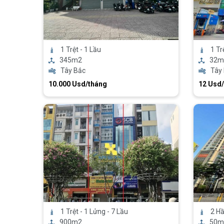
1 Trệt - 1 Lầu
1 Tr
345m2
32m
Tây Bắc
Tây
10.000 Usd/tháng
12 Usd
1 Trệt - 1 Lửng - 7 Lầu
2 Hầ
900m2
50m