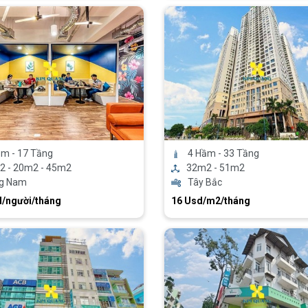
ầm - 17 Tầng
4 Hầm - 33 Tầng
2 - 20m2 - 45m2
32m2 - 51m2
g Nam
Tây Bắc
d/người/tháng
16 Usd/m2/tháng