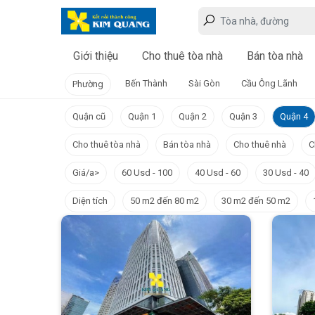
Giới thiệu
Cho thuê tòa nhà
Bán tòa nhà
Bến Thành
Sài Gòn
Cầu Ông Lãnh
Phường
Quận cũ
Quận 1
Quận 2
Quận 3
Quận 4
Cho thuê tòa nhà
Bán tòa nhà
Cho thuê nhà
C
Giá/a>
60 Usd - 100
40 Usd - 60
30 Usd - 40
Diện tích
50 m2 đến 80 m2
30 m2 đến 50 m2