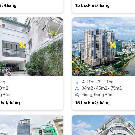
ệu/tháng
15 Usd/m2/tháng
ầng
4 Hầm - 33 Tầng
00m2
34m2 - 45m2 - 75m2
g Bắc
Đông, Đông Bắc
 Usd/tháng
15 Usd/m2/tháng