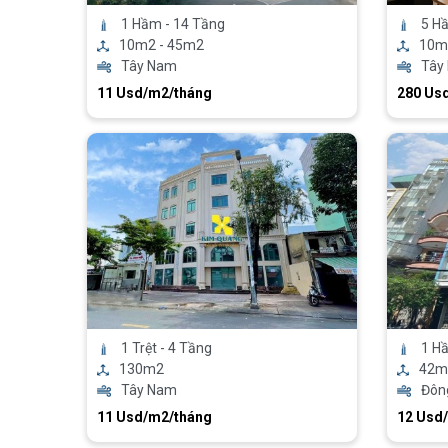
1 Hầm - 14 Tầng
5 H
10m2 - 45m2
10m
Tây Nam
Tây
11 Usd/m2/tháng
280 Usd/
1 Trệt - 4 Tầng
1 Hầ
130m2
42m
Tây Nam
Đôn
11 Usd/m2/tháng
12 Usd