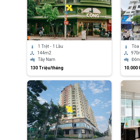
1 Trệt - 1 Lầu
Tòa 
144m2
970
Tây Nam
Đôn
130 Triệu/tháng
10.000