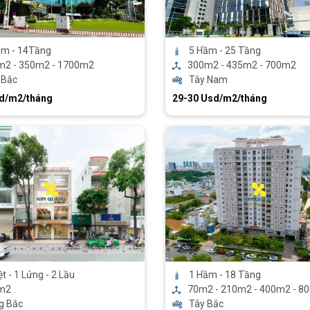
ầm - 14Tầng
5 Hầm - 25 Tầng
m2 - 350m2 - 1700m2
300m2 - 435m2 - 700m2
 Bắc
Tây Nam
sd/m2/tháng
29-30 Usd/m2/tháng
ệt - 1 Lửng - 2 Lầu
1 Hầm - 18 Tầng
m2
70m2 - 210m2 - 400m2 - 80
g Bắc
Tây Bắc