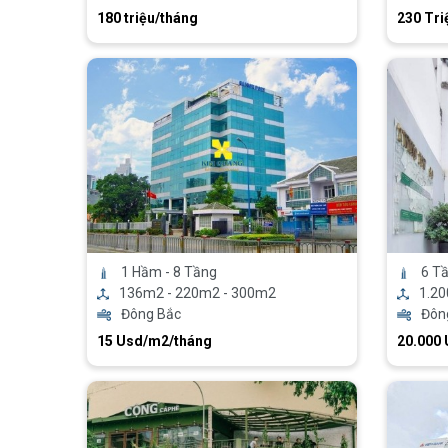
180 triệu/tháng
230 Tri
1 Hầm - 8 Tầng
6 T
136m2 - 220m2 - 300m2
1.2
Đông Bắc
Đôn
15 Usd/m2/tháng
20.000