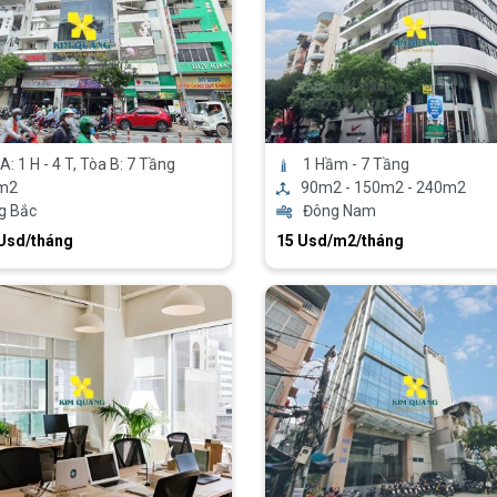
A: 1 H - 4 T, Tòa B: 7 Tầng
1 Hầm - 7 Tầng
m2
90m2 - 150m2 - 240m2
g Bắc
Đông Nam
 Usd/tháng
15 Usd/m2/tháng