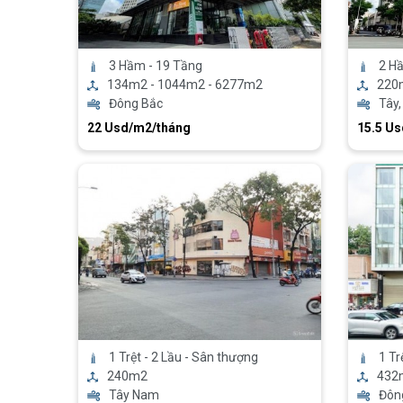
3 Hầm - 19 Tầng
2 H
134m2 - 1044m2 - 6277m2
220
Đông Bắc
Tây,
22 Usd/m2/tháng
15.5 U
1 Trệt - 2 Lầu - Sân thượng
1 Tr
240m2
432
Tây Nam
Đôn