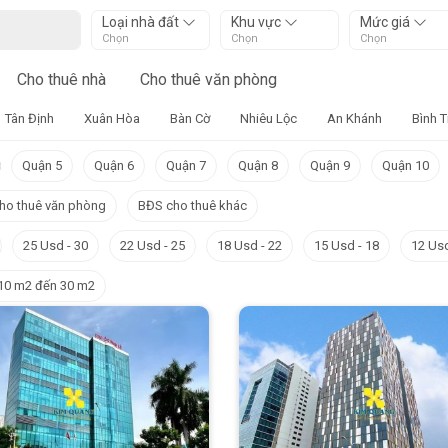
Loại nhà đất
Khu vực
Mức giá
Chọn
Chọn
Chọn
Cho thuê nhà
Cho thuê văn phòng
Tân Định
Xuân Hòa
Bàn Cờ
Nhiêu Lộc
An Khánh
Bình 
Quận 5
Quận 6
Quận 7
Quận 8
Quận 9
Quận 10
ho thuê văn phòng
BĐS cho thuê khác
25 Usd - 30
22 Usd - 25
18 Usd - 22
15 Usd - 18
12 Usd
10 m2 đến 30 m2