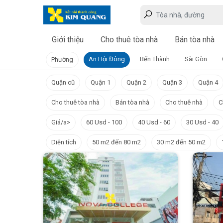
Giới thiệu
Cho thuê tòa nhà
Bán tòa nhà
An Hội Đông
Bến Thành
Sài Gòn
Phường
Quận cũ
Quận 1
Quận 2
Quận 3
Quận 4
Cho thuê tòa nhà
Bán tòa nhà
Cho thuê nhà
C
Giá/a>
60 Usd - 100
40 Usd - 60
30 Usd - 40
Diện tích
50 m2 đến 80 m2
30 m2 đến 50 m2