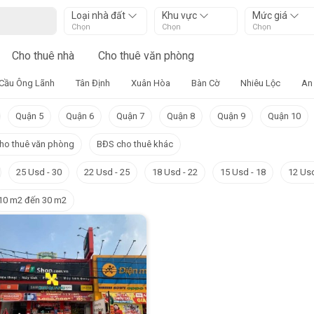
Loại nhà đất
Khu vực
Mức giá
Chọn
Chọn
Chọn
Cho thuê nhà
Cho thuê văn phòng
Cầu Ông Lãnh
Tân Định
Xuân Hòa
Bàn Cờ
Nhiêu Lộc
An
Quận 5
Quận 6
Quận 7
Quận 8
Quận 9
Quận 10
ho thuê văn phòng
BĐS cho thuê khác
25 Usd - 30
22 Usd - 25
18 Usd - 22
15 Usd - 18
12 Usd
10 m2 đến 30 m2