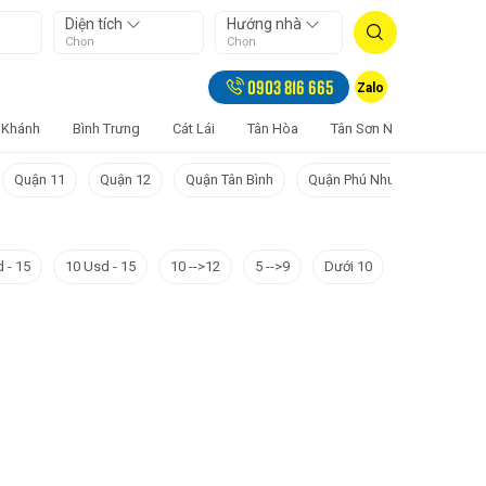
Diện tích
Hướng nhà
Chọn
Chọn
0903 816 665
Zalo
 Khánh
Bình Trưng
Cát Lái
Tân Hòa
Tân Sơn Nhất
Bảy Hi
Quận 11
Quận 12
Quận Tân Bình
Quận Phú Nhuận
Quận 
 - 15
10 Usd - 15
10 -->12
5 -->9
Dưới 10
Dưới 10