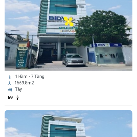
1 Hầm - 7 Tầng
1569.8m2
Tây
69 Tỷ