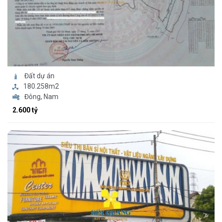
Đất dự án
180.258m2
Đông, Nam
2.600 tỷ