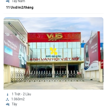
Tây Nam
11 Usd/m2/tháng
1 Trệt - 2 Lầu
1.060m2
Tây