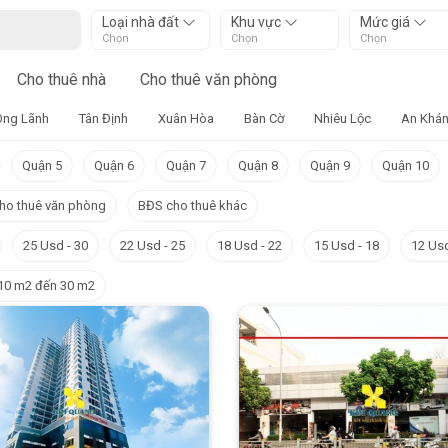
Loại nhà đất
Khu vực
Mức giá
Chọn
Chọn
Chọn
Cho thuê nhà
Cho thuê văn phòng
Ông Lãnh
Tân Định
Xuân Hòa
Bàn Cờ
Nhiêu Lộc
An Khá
Quận 5
Quận 6
Quận 7
Quận 8
Quận 9
Quận 10
ho thuê văn phòng
BĐS cho thuê khác
25 Usd - 30
22 Usd - 25
18 Usd - 22
15 Usd - 18
12 Usd
10 m2 đến 30 m2