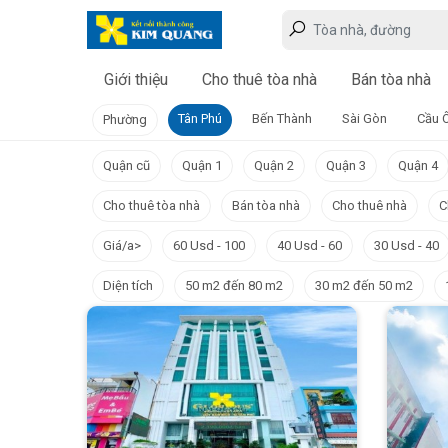
Giới thiệu
Cho thuê tòa nhà
Bán tòa nhà
Tân Phú
Bến Thành
Sài Gòn
Cầu 
Phường
Quận cũ
Quận 1
Quận 2
Quận 3
Quận 4
Cho thuê tòa nhà
Bán tòa nhà
Cho thuê nhà
C
Giá/a>
60 Usd - 100
40 Usd - 60
30 Usd - 40
Diện tích
50 m2 đến 80 m2
30 m2 đến 50 m2