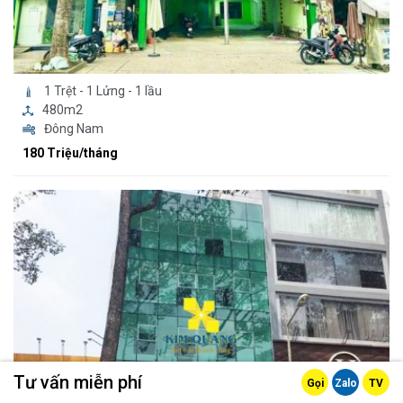
1 Trệt - 1 Lửng - 1 lầu
480m2
Đông Nam
180 Triệu/tháng
Tư vấn miễn phí
Gọi
Zalo
TV