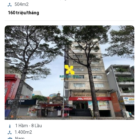
504m2
160 triệu/tháng
1 Hầm - 8 Lầu
1.400m2
Nam