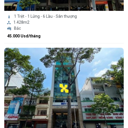
1 Trệt - 1 Lửng - 6 Lầu - Sân thượng
1.428m2
Bắc
45.000 Usd/tháng