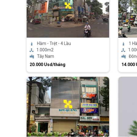
Hầm - Trệt - 4 Lầu
1 Hầ
1.000m2
1.0
Tây Nam
Đôn
20.000 Usd/tháng
14.000