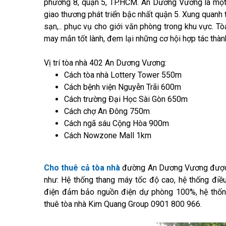
phường 8, quận 5, TP.HCM. An Dương Vương là một 
giao thương phát triển bậc nhất quận 5. Xung quanh t
sạn,.. phục vụ cho giới văn phòng trong khu vực. Tòa
may mắn tốt lành, đem lại những cơ hội hợp tác thàn
Vị trí tòa nhà 402 An Dương Vương:
Cách tòa nhà Lottery Tower 550m
Cách bệnh viện Nguyễn Trãi 600m
Cách trường Đại Học Sài Gòn 650m
Cách chợ An Đông 750m
Cách ngã sáu Cộng Hòa 900m
Cách Nowzone Mall 1km
Cho thuê cả tòa nhà
đường An Dương Vương được t
như: Hệ thống thang máy tốc độ cao, hệ thống điều
điện đảm bảo nguồn điện dự phòng 100%, hệ thống 
thuê tòa nhà Kim Quang Group 0901 800 966.