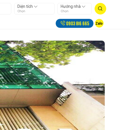
Diện tích
Hướng nhà
Chọn
Chọn
0903 816 665
Zalo