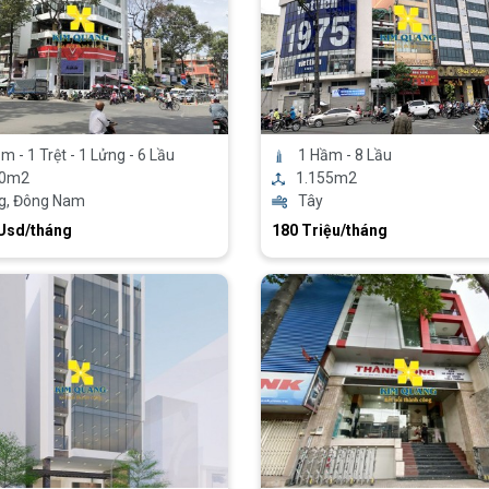
m - 1 Trệt - 1 Lửng - 6 Lầu
1 Hầm - 8 Lầu
00m2
1.155m2
g, Đông Nam
Tây
 Usd/tháng
180 Triệu/tháng