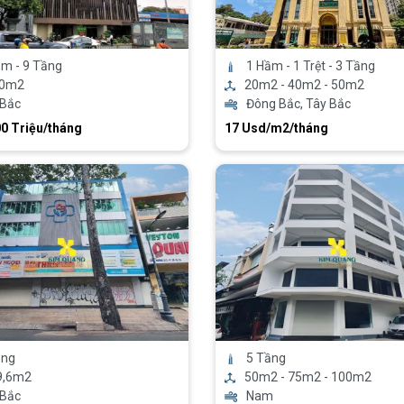
m - 9 Tầng
1 Hầm - 1 Trệt - 3 Tầng
00m2
20m2 - 40m2 - 50m2
 Bắc
Đông Bắc, Tây Bắc
00 Triệu/tháng
17 Usd/m2/tháng
ầng
5 Tầng
9,6m2
50m2 - 75m2 - 100m2
 Bắc
Nam