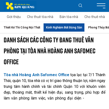
Giới thiệu
Cho thuê tòa nhà
Bán tòa nhà
Cho thuê nhà
Thiết Kế Thi Công Nội Thất
Kinh Nghiệm Bất Động Sản
Phong Thủy Bấ
DANH SÁCH CÁC CÔNG TY ĐANG THUÊ VĂN
PHÒNG TẠI TÒA NHÀ HOÀNG ANH SAFOMEC
OFFICE
Tòa nhà Hoàng Anh Safomec Office
tọa lạc tại 7/1 Thành
Thái, quận 10, tòa nhà có vị trí giao thông thuận lợi, nằm ngay
trung tâm hành chính và tài chính Quận 10 với khuôn viên
đẹp, thoáng mát, thiết kế hiện đại, sang trọng, phù hợp để
làm văn phòng làm việc, văn phòng đại diện -
văn phòng
cho thuê quận 3