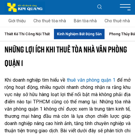
Giới thiệu
Cho thuê tòa nhà
Bán tòa nhà
Cho thuê nhà
Thiết Kế Thi Công Nội Thất
Kinh Nghiệm Bất Động Sản
Phong Thủy Bấ
NHỮNG LỢI ÍCH KHI THUÊ TÒA NHÀ VĂN PHÒNG
QUẬN 1
Khi doanh nghiệp tìm hiểu về
thuê văn phòng quận 1
để mở
rộng hoạt động, nhiều người nhanh chóng nhận ra rằng khu
vực này sở hữu hàng loạt lợi thế nổi bật mà không phải địa
điểm nào tại TP.HCM cũng có thể mang lại. Những tòa nhà
văn phòng quận 1 không chỉ được xem là trung tâm kinh tế,
thương mại hàng đầu mà còn là lựa chọn chiến lược giúp
doanh nghiệp nâng cao hình ảnh, tăng tính chuyên nghiệp và
thuận tiện trong giao dịch. Bài viết dưới đây sẽ phân tích chi