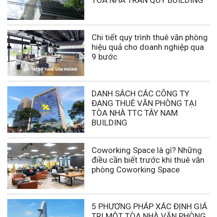
TÒA NHÀ TRẦN QUÝ BUILDING
Chi tiết quy trình thuê văn phòng
hiệu quả cho doanh nghiệp qua
9 bước
DANH SÁCH CÁC CÔNG TY
ĐANG THUÊ VĂN PHÒNG TẠI
TÒA NHÀ TTC TÂY NAM
BUILDING
Coworking Space là gì? Những
điều cần biết trước khi thuê văn
phòng Coworking Space
5 PHƯƠNG PHÁP XÁC ĐỊNH GIÁ
TRỊ MỘT TÒA NHÀ VĂN PHÒNG