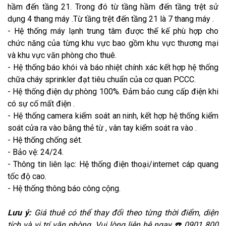
hầm đến tầng 21. Trong đó từ tầng hầm đến tầng trệt sử
dụng 4 thang máy .Từ tầng trệt đến tầng 21 là 7 thang máy .
- Hệ thống máy lạnh trung tâm được thế kế phù hợp cho
chức năng của từng khu vực bao gồm khu vực thương mại
và khu vực văn phòng cho thuê.
- Hệ thống báo khói và báo nhiệt chính xác kết hợp hệ thống
chữa cháy sprinkler đạt tiêu chuẩn của cơ quan PCCC.
- Hệ thống điện dự phòng 100%. Đảm bảo cung cấp điện khi
có sự cố mất điện .
- Hệ thống camera kiểm soát an ninh, kết hợp hệ thống kiểm
soát cửa ra vào bằng thẻ từ , vân tay kiểm soát ra vào .
- Hệ thống chống sét.
- Bảo vệ: 24/24.
- Thông tin liên lạc: Hệ thống điện thoại/internet cáp quang
tốc độ cao.
- Hệ thống thông báo công cộng.
Lưu ý:
Giá thuê có thể thay đổi theo từng thời điểm, diện
tích và vị trí văn phòng. Vui lòng liên hệ ngay ☎️ 0901 800