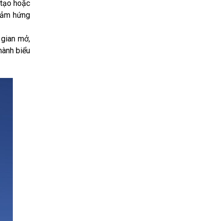
 tạo hoặc
 cảm hứng
 gian mở,
hành biểu