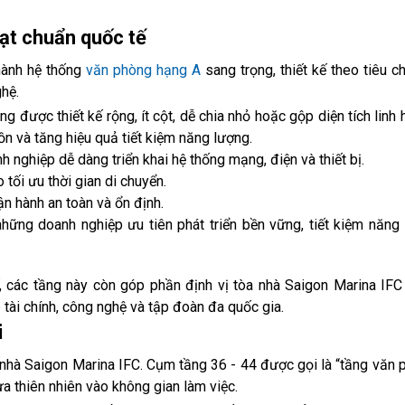
ạt chuẩn quốc tế
hành hệ thống
văn phòng hạng A
sang trọng, thiết kế theo tiêu c
hệ.
g được thiết kế rộng, ít cột, dễ chia nhỏ hoặc gộp diện tích linh 
 ồn và tăng hiệu quả tiết kiệm năng lượng.
nghiệp dễ dàng triển khai hệ thống mạng, điện và thiết bị.
tối ưu thời gian di chuyển.
ận hành an toàn và ổn định.
hững doanh nghiệp ưu tiên phát triển bền vững, tiết kiệm năng
 các tầng này còn góp phần định vị tòa nhà Saigon Marina IF
 tài chính, công nghệ và tập đoàn đa quốc gia.
i
nhà Saigon Marina IFC. Cụm tầng 36 - 44 được gọi là “tầng văn 
a thiên nhiên vào không gian làm việc.