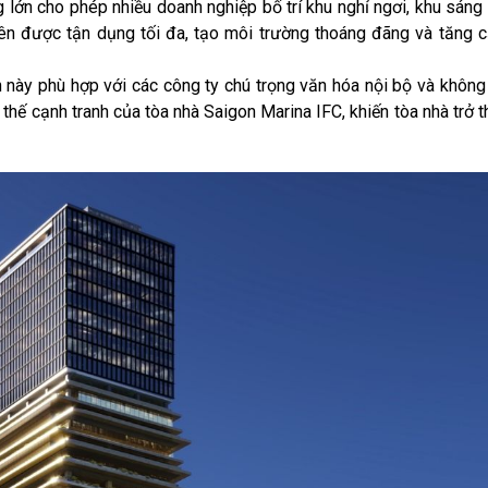
lớn cho phép nhiều doanh nghiệp bố trí khu nghỉ ngơi, khu sáng
iên được tận dụng tối đa, tạo môi trường thoáng đãng và tăng
này phù hợp với các công ty chú trọng văn hóa nội bộ và không
 thế cạnh tranh của tòa nhà Saigon Marina IFC, khiến tòa nhà trở t