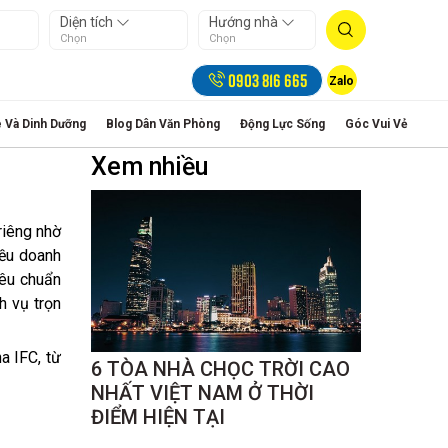
Diện tích
Hướng nhà
Chọn
Chọn
0903 816 665
Zalo
 Và Dinh Dưỡng
Blog Dân Văn Phòng
Động Lực Sống
Góc Vui Vẻ
Xem nhiều
riêng nhờ
iều doanh
iêu chuẩn
h vụ trọn
a IFC, từ
6 TÒA NHÀ CHỌC TRỜI CAO
NHẤT VIỆT NAM Ở THỜI
ĐIỂM HIỆN TẠI