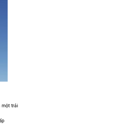
 một trải
cấp