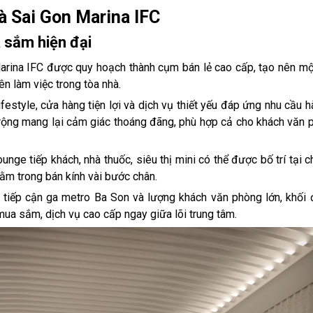
à Sai Gon Marina IFC
a sắm hiện đại
arina IFC được quy hoạch thành cụm bán lẻ cao cấp, tạo nên mộ
n làm việc trong tòa nhà.
ifestyle, cửa hàng tiện lợi và dịch vụ thiết yếu đáp ứng nhu cầu h
 đi rộng mang lại cảm giác thoáng đãng, phù hợp cả cho khách văn 
nge tiếp khách, nhà thuốc, siêu thị mini có thể được bố trí tại c
ằm trong bán kính vài bước chân.
g tiếp cận ga metro Ba Son và lượng khách văn phòng lớn, khối 
ua sắm, dịch vụ cao cấp ngay giữa lõi trung tâm.