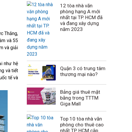
12 tòa nhà văn
phòng hạng A mới
nhất tại TP. HCM đã
và đang xây dựng
năm 2023
ức Thắng,
hầm và 55
m và giải
ại như hệ
Quận 3 có trung tâm
g và tiết
thương mại nào?
uốc tế và
Bảng giá thuê mặt
bằng trong TTTM
Giga Mall
Top 10 tòa nhà văn
phòng cho thuê cao
nhất TP. HCM cập