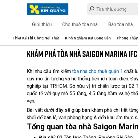
Giới thiệu
Cho thuê tòa nhà
Bán tòa nhà
Thiết Kế Thi Công Nội Thất
Kinh Nghiệm Bất Động Sản
Phong Thủy
KHÁM PHÁ TÒA NHÀ SAIGON MARINA IFC
Khi nhu cầu tìm kiếm
tòa nhà cho thuê quận 1
chất l
quy mô ấn tượng và hệ thống tiện ích toàn diện. Đ
nghiệp tại TP.HCM. Sở hữu vị trí chiến lược tại 02
quốc tế với quy mô 55 tầng, 4.5 tầng hầm và hệ thốn
vẹn.
Bài viết dưới đây sẽ giúp bạn khám phá chi tiết từ
khối đế bán lẻ, văn phòng hạng A đến khu ẩm thực sa
Tổng quan tòa nhà Saigon Marin
Địa chỉ:
02 Tôn Đức Thắng, Phường Sài Gòn