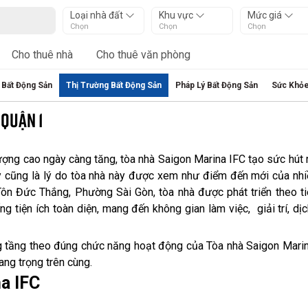
Loại nhà đất
Khu vực
Mức giá
Chọn
Chọn
Chọn
Cho thuê nhà
Cho thuê văn phòng
 Bất Động Sản
Thị Trường Bất Động Sản
Pháp Lý Bất Động Sản
Sức Khỏe
 QUẬN 1
ượng cao ngày càng tăng, tòa nhà Saigon Marina IFC tạo sức hút 
ây cũng là lý do tòa nhà này được xem như điểm đến mới của nh
 Tôn Đức Thắng, Phường Sài Gòn, tòa nhà được phát triển theo t
g tiện ích toàn diện, mang đến không gian làm việc, giải trí, dịc
ng tầng theo đúng chức năng hoạt động của Tòa nhà Saigon Marin
ng trọng trên cùng.
a IFC