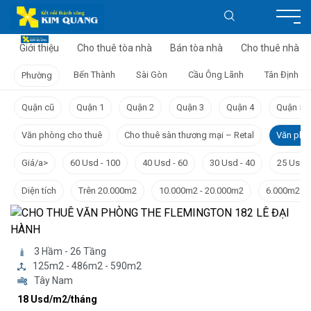
Giới thiệu
Cho thuê tòa nhà
Bán tòa nhà
Cho thuê nhà
Bến Thành
Sài Gòn
Cầu Ông Lãnh
Tân Định
Phường
Quận cũ
Quận 1
Quận 2
Quận 3
Quận 4
Quận 5
Văn phòng cho thuê
Cho thuê sàn thương mại – Retal
Văn phò
Giá/a>
60 Usd - 100
40 Usd - 60
30 Usd - 40
25 Usd -
Diện tích
Trên 20.000m2
10.000m2 - 20.000m2
6.000m2 - 
3 Hầm - 26 Tầng
125m2 - 486m2 - 590m2
Tây Nam
18 Usd/m2/tháng