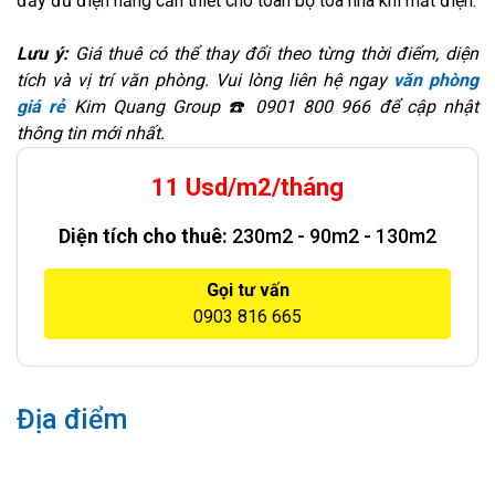
đầy đủ điện năng cần thiết cho toàn bộ tòa nhà khi mất điện.
Lưu ý:
Giá thuê có thể thay đổi theo từng thời điểm, diện
tích và vị trí văn phòng. Vui lòng liên hệ ngay
văn phòng
giá rẻ
Kim Quang Group ☎️ 0901 800 966 để cập nhật
thông tin mới nhất.
11 Usd/m2/tháng
Diện tích cho thuê:
230m2 - 90m2 - 130m2
Gọi tư vấn
0903 816 665
Địa điểm