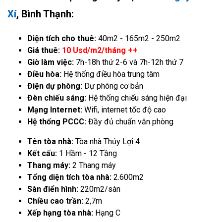
Xí
, Bình Thạnh:
Diện tích cho thuê:
40m2 - 165m2 - 250m2
Giá thuê:
10 Usd/m2/tháng ++
Giờ làm việc:
7h-18h thứ 2-6 và 7h-12h thứ 7
Điều hòa:
Hệ thống điều hòa trung tâm
Điện dự phòng:
Dự phòng cơ bản
Đèn chiếu sáng:
Hệ thống chiếu sáng hiện đại
Mạng Internet:
Wifi, internet tốc độ cao
Hệ thống PCCC:
Đầy đủ chuẩn văn phòng
Tên tòa nhà:
Tòa nhà Thủy Lợi 4
Kết cấu:
1 Hầm - 12 Tầng
Thang máy:
2 Thang máy
Tổng diện tích tòa nhà:
2.600m2
Sàn điển hình:
220m2/sàn
Chiều cao trần:
2,7m
Xếp hạng tòa nhà:
Hạng C