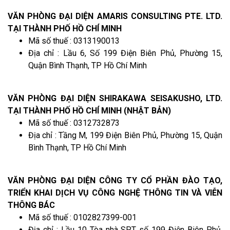
VĂN PHÒNG ĐẠI DIỆN AMARIS CONSULTING PTE. LTD.
TẠI THÀNH PHỐ HỒ CHÍ MINH
Mã số thuế : 0313190013
Địa chỉ : Lầu 6, Số 199 Điện Biên Phủ, Phường 15,
Quận Bình Thạnh, TP Hồ Chí Minh
VĂN PHÒNG ĐẠI DIỆN SHIRAKAWA SEISAKUSHO, LTD.
TẠI THÀNH PHỐ HỒ CHÍ MINH (NHẬT BẢN)
Mã số thuế : 0312732873
Địa chỉ : Tầng M, 199 Điện Biên Phủ, Phường 15, Quận
Bình Thạnh, TP Hồ Chí Minh
VĂN PHÒNG ĐẠI DIỆN CÔNG TY CỔ PHẦN ĐÀO TẠO,
TRIỂN KHAI DỊCH VỤ CÔNG NGHỆ THÔNG TIN VÀ VIỄN
THÔNG BÁC
Mã số thuế : 0102827399-001
Địa chỉ : Lầu 10 Tòa nhà SPT số 199 Điện Biên Phủ,