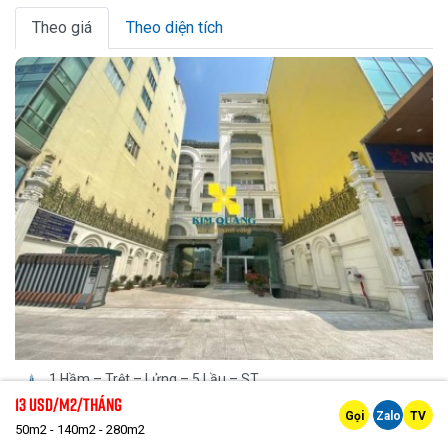
Theo giá
Theo diện tích
1 Hầm – Trệt – Lửng – 5 Lầu – ST
300m2 - 600m2 - 1000m2
13 Usd/m2/tháng
Gọi
Zalo
TV
Tây
50m2 - 140m2 - 280m2
18 Usd/m2/tháng