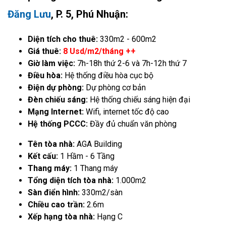
Đăng Lưu
, P. 5, Phú Nhuận:
Diện tích cho thuê:
330m2 - 600m2
Giá thuê:
8 Usd/m2/tháng ++
Giờ làm việc:
7h-18h thứ 2-6 và 7h-12h thứ 7
Điều hòa:
Hệ thống điều hòa cục bộ
Điện dự phòng:
Dự phòng cơ bản
Đèn chiếu sáng:
Hệ thống chiếu sáng hiện đại
Mạng Internet:
Wifi, internet tốc độ cao
Hệ thống PCCC:
Đầy đủ chuẩn văn phòng
Tên tòa nhà:
AGA Building
Kết cấu:
1 Hầm - 6 Tầng
Thang máy:
1 Thang máy
Tổng diện tích tòa nhà:
1.000m2
Sàn điển hình:
330m2/sàn
Chiều cao trần:
2.6m
Xếp hạng tòa nhà:
Hạng C