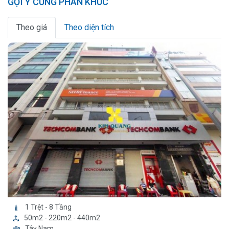
GỢI Ý CÙNG PHÂN KHÚC
Theo giá
Theo diện tích
1 Trệt - 8 Tầng
50m2 - 220m2 - 440m2
Tây Nam