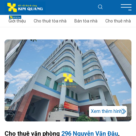
Giới thiệu
Cho thuê tòa nhà
Bán tòa nhà
Cho thuê nhà
Xem thêm hình
Cho thuê văn phòng
296 Nguyễn Văn Đậu
,