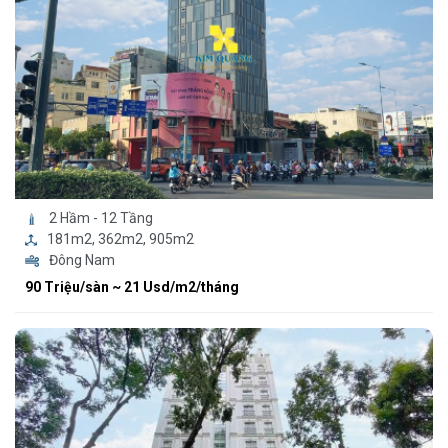
2 Hầm - 12 Tầng
181m2, 362m2, 905m2
Đông Nam
90 Triệu/sàn ~ 21 Usd/m2/tháng