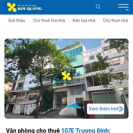
Giới thiệu
Cho thuê tòa nhà
Bán tòa nhà
Cho thuê nhà
Xem thêm hình
Văn phòng cho thuê
107E Trương Định
: