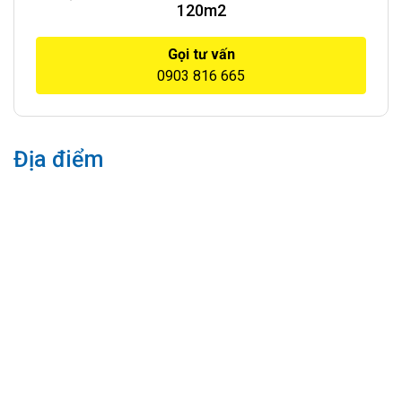
120m2
Gọi tư vấn
0903 816 665
Địa điểm