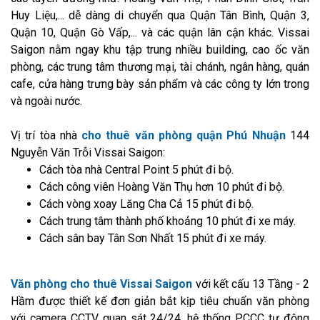
Huy Liệu,... dễ dàng di chuyển qua Quận Tân Bình, Quận 3,
Quận 10, Quận Gò Vấp,... và các quận lân cận khác. Vissai
Saigon nằm ngay khu tập trung nhiều building, cao ốc văn
phòng, các trung tâm thương mại, tài chánh, ngân hàng, quán
cafe, cửa hàng trưng bày sản phẩm và các công ty lớn trong
và ngoài nước.
Vị trí tòa nhà
cho thuê văn phòng quận Phú Nhuận
144
Nguyễn Văn Trỗi Vissai Saigon:
Cách tòa nhà Central Point 5 phút đi bộ.
Cách công viên Hoàng Văn Thụ hơn 10 phút đi bộ.
Cách vòng xoay Lăng Cha Cả 15 phút đi bộ.
Cách trung tâm thành phố khoảng 10 phút đi xe máy.
Cách sân bay Tân Sơn Nhất 15 phút đi xe máy.
Văn phòng cho thuê Vissai Saigon
với kết cấu 13 Tầng - 2
Hầm được thiết kế đơn giản bắt kịp tiêu chuẩn văn phòng
với camera CCTV quan sát 24/24, hệ thống PCCC tự động