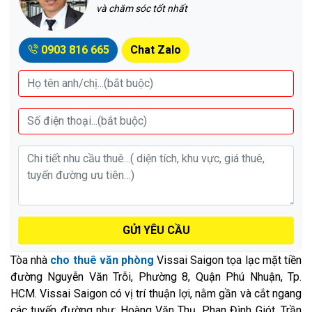
và chăm sóc tốt nhất
0903 816 665
Chat Zalo
GỬI YÊU CẦU
Tòa nhà
cho thuê văn phòng
Vissai Saigon tọa lạc mặt tiền
đường Nguyễn Văn Trỗi, Phường 8, Quận Phú Nhuận, Tp.
HCM. Vissai Saigon có vị trí thuận lợi, nằm gần và cắt ngang
các tuyến đường như: Hoàng Văn Thụ, Phan Đình Giót, Trần