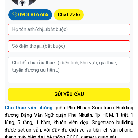
0903 816 665
Chat Zalo
GỬI YÊU CẦU
Cho thuê văn phòng
quận Phú Nhuận Sogetraco Building
đường Đặng Văn Ngữ quận Phú Nhuận, Tp HCM, 1 trệt, 1
lửng, 5 tầng, 1 hầm, khuôn viên đẹp. Sogetraco building
được set up sẵn, với đầy đủ dịch vụ và tiện ích văn phòng,
thang máy hiện đại, hệ thống PCCC, camera quan sát.