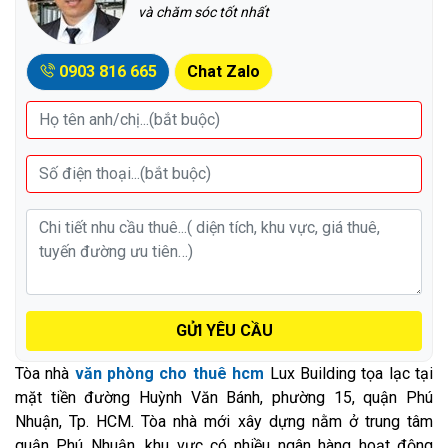
và chăm sóc tốt nhất
0903 816 665
Chat Zalo
GỬI YÊU CẦU
Tòa nhà
văn phòng cho thuê hcm
Lux Building tọa lạc tại
mặt tiền đường Huỳnh Văn Bánh, phường 15, quận Phú
Nhuận, Tp. HCM. Tòa nhà mới xây dựng nằm ở trung tâm
quận Phú Nhuận, khu vực có nhiều ngân hàng hoạt động