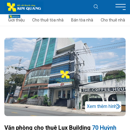
Giới thiệu
Cho thuê tòa nhà
Bán tòa nhà
Cho thuê nhà
Xem thêm hình
Văn phòng cho thuê Lux Building
70 Huỳnh