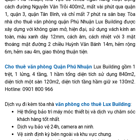
cách đường Nguyễn Văn Trỗi 400m2, mất vài phút qua quận
1, quận 3, quận Tân Bình, và chỉ mất 7 phút ra sân bay. Tòa
nhà cho thuê văn phòng quận Phú Nhuận Lux Building được
xây dựng với không gian mở, hiện đại, sử dụng vách kính an
toàn, màu xanh dày 12mm, cách âm, cách nhiệt với 3 mặt
thoáng: mặt đường 2 chiều Huỳnh Văn Bánh 14m, hẻm rộng
6m, hẻm sau 4m, giao thông thuận tiện.
Cho thuê văn phòng Quận Phú Nhuận
Lux Building gồm 1
trệt, 1 lửng, 4 tầng, 1 hầm tổng diện tích sử dụng 840m2,
diện tích một sàn 120m2, diện tích tầng hầm giữ xe 130m2.
Hotline: 0901 800 966
Dịch vụ đi kèm tòa nhà
văn phòng cho thuê Lux Building
:
Hệ thống bảo trì máy móc thiết bị và dịch vụ chăm sóc
khách hàng tốt nhất.
Dịch vụ bảo vệ 24h, camera an ninh.
Vệ sinh định kỳ bên ngoài và khu vực chung.