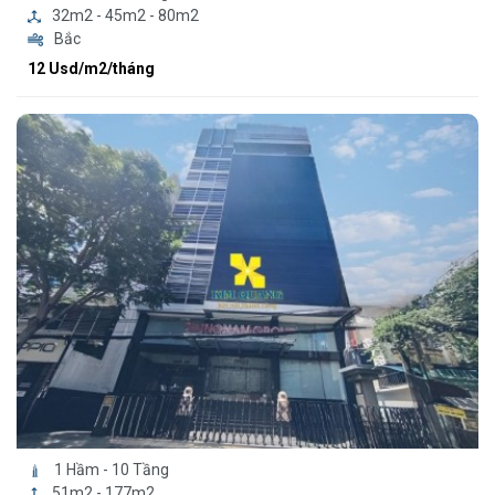
32m2 - 45m2 - 80m2
Bắc
12 Usd/m2/tháng
1 Hầm - 10 Tầng
51m2 - 177m2