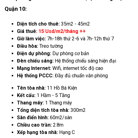
Quận 10:
Diện tích cho thuê:
35m2 - 45m2
Giá thuê:
15 Usd/m2/tháng ++
Giờ làm việc:
7h-18h thứ 2-6 và 7h-12h thứ 7
Điều hòa:
Treo tường
Điện dự phòng:
Dự phòng cơ bản
Đèn chiếu sáng:
Hệ thống chiếu sáng hiện đại
Mạng Internet:
Wifi, internet tốc độ cao
Hệ thống PCCC:
Đầy đủ chuẩn văn phòng
Tên tòa nhà:
11 Hồ Bá Kiện
Kết cấu:
1 Hầm - 5 Tầng
Thang máy:
1 Thang máy
Tổng diện tích tòa nhà:
300m2
Sàn điển hình:
60m2/sàn
Chiều cao trần:
2.8m
Xếp hạng tòa nhà:
Hạng C