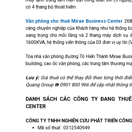
có 4 thang bộ thoát hiểm.
Văn phòng cho thuê
Mirae Business Center
268 
càng chuyên nghiệp của Khách hàng như hệ thống bả
sang trọng cho mỗi tầng và 2 thang máy dịch vụ 
1600KVA, hệ thống viễn thông của 03 đơn vị uy tín (
Tòa nhà văn phòng đường Tô Hiến Thành Mirae Busines
building, cao ốc văn phòng, các trung tâm thương mạ
Lưu ý:
Giá thuê có thể thay đổi theo từng thời điểm
Quang Group ☎️ 0901 800 966 để cập nhật thông ti
DANH SÁCH CÁC CÔNG TY ĐANG THUÊ
CENTER
CÔNG TY TNHH NGHIÊN CỨU PHÁT TRIỂN CÔNG
Mã số thuế : 0312540949