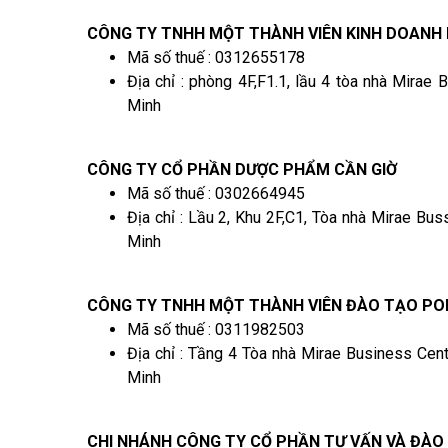
CÔNG TY TNHH MỘT THÀNH VIÊN KINH DOANH
Mã số thuế : 0312655178
Địa chỉ : phòng 4F,F1.1, lầu 4 tòa nhà Mira
Minh
CÔNG TY CỔ PHẦN DƯỢC PHẨM CẦN GIỜ
Mã số thuế : 0302664945
Địa chỉ : Lầu 2, Khu 2F,C1, Tòa nhà Mirae Bu
Minh
CÔNG TY TNHH MỘT THÀNH VIÊN ĐÀO TẠO PO
Mã số thuế : 0311982503
Địa chỉ : Tầng 4 Tòa nhà Mirae Business Cen
Minh
CHI NHÁNH CÔNG TY CỔ PHẦN TƯ VẤN VÀ ĐÀO