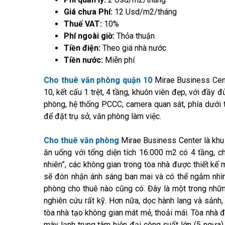
Giá chưa Phí:
12 Usd/m2/tháng
Thuế VAT:
10%
Phí ngoài giờ:
Thỏa thuận
Tiền điện:
Theo giá nhà nước
Tiền nước:
Miễn phí
Cho thuê văn phòng quận 10
Mirae Business Cent
10, kết cấu 1 trệt, 4 tầng, khuôn viên đẹp, với đầy 
phòng, hệ thống PCCC, camera quan sát, phía dưới tần
để đặt trụ sở, văn phòng làm việc.
Cho thuê văn phòng
Mirae Business Center là khu
ăn uống với tổng diện tích 16.000 m2 có 4 tầng, c
nhiên”, các không gian trong tòa nhà được thiết k
sẽ đón nhận ánh sáng ban mai và có thể ngắm nhì
phòng cho thuê nào cũng có. Đây là một trong nhữ
nghiên cứu rất kỹ. Hơn nữa, dọc hành lang và sảnh
tòa nhà tạo không gian mát mẻ, thoải mái. Tòa nhà đ
máy lạnh trung tâm hiện đại công suất lớn (5 ngựa)