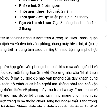
Phí xe hơi:
Giữ bãi ngoài
Thời gian thuê:
Tối thiểu 2 năm
Thời gian Set Up:
Miễn phí từ 7 - 90 ngày
Cọc và thanh toán:
Cọc 3 tháng thanh toán 1 -
3 tháng
er là tòa nhà hạng B nằm trên đường Tô Hiến Thành, quận
đủ dịch vụ và tiện ích văn phòng, thang máy hiện đại, điện dự
g trệt là trung tâm siêu thị Big C nhiều tiện nghi, phù hợp
 phức hợp gồm văn phòng cho thuê, khu mua sắm giải trí và
hiều cao mỗi tầng hơn 3m. Để đáp ứng nhu cầu “khát thiên
ế mở, dù ở bất cứ góc độ nào văn phòng của quý khách cũng
n toàn bộ cảnh quan bên ngoài mà không phải tòa nhà văn
ng điểm thiên về phong thủy mà tòa nhà này được ưu ái và
, thang máy được bố trí cây xanh như mang thiên nhiên vào
ược trang bị hệ thống chiếu sáng nội ngoại thất sang trọng,
, hệ thống Phòng cháy chữa cháy đạt tiêu chuẩn quốc tế và