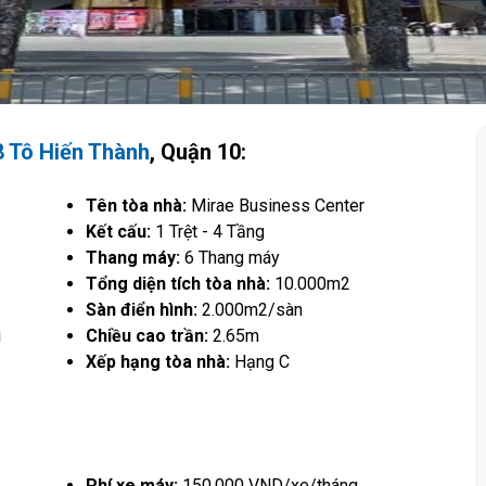
8 Tô Hiến Thành
, Quận 10:
Tên tòa nhà:
Mirae Business Center
Kết cấu:
1 Trệt - 4 Tầng
Thang máy:
6 Thang máy
Tổng diện tích tòa nhà:
10.000m2
Sàn điển hình:
2.000m2/sàn
i
Chiều cao trần:
2.65m
Xếp hạng tòa nhà:
Hạng C
Phí xe máy:
150.000 VND/xe/tháng