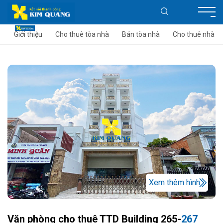
Giới thiệu
Cho thuê tòa nhà
Bán tòa nhà
Cho thuê nhà
Xem thêm hình
Văn phòng cho thuê TTD Building 265-
267