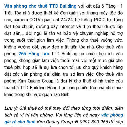
Văn phòng cho thuê TTD Building
với kết cấu 6 Tầng - 1
Trệt. Tòa nhà được thiết kế đơn giản với thang máy tốc độ
cao, camera CCTV quan sát 24/24, hệ thống PCCC tự động
đạt tiêu chuẩn, đường dây internet và điện thoại được lắp
đặt sẵn,... đội ngũ lễ tân và bảo vệ chuyên nghiệp hỗ trợ
trong suốt thời gian làm việc. Phòng cho thuê vuông vức,
không vướng cột, view đẹp mặt tiền tòa nhà. Cho thuê văn
phòng
265 Hồng Lạc
TTD Building có nhiều tiện ích văn
phòng, không gian làm việc thoải mái, với một mức giá cho
thuê phù hợp sẽ là sự lựa chọn tối ưu cho quý khách hàng
đặt các văn phòng đại diện, trụ sở làm việc. Cho thuê văn
phòng Kim Quang Group là đại lý cho thuê chính thức của
tòa nhà TTD Building Hồng Lạc cùng nhiều tòa nhà cho thuê
khác trong khu vực quận Tân Bình.
Lưu ý
: Giá thuê có thể thay đổi theo từng thời điểm, diện
tích và vị trí văn phòng. Vui lòng liên hệ ngay
văn phòng
giá rẻ cho thuê
Kim Quang Group ☎️ 0901 800 966 để cập