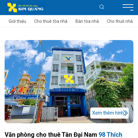
Giới thiệu
Cho thuê tòa nhà
Bán tòa nhà
Cho thuê nhà
Xem thêm hình
Văn phòng cho thuê Tân Đại Nam
98 Thích