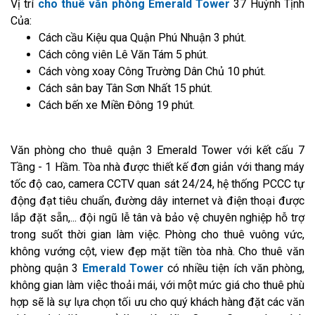
Vị trí
cho thuê văn phòng Emerald Tower
37 Huỳnh Tịnh
Của:
Cách cầu Kiệu qua Quận Phú Nhuận 3 phút.
Cách công viên Lê Văn Tám 5 phút.
Cách vòng xoay Công Trường Dân Chủ 10 phút.
Cách sân bay Tân Sơn Nhất 15 phút.
Cách bến xe Miền Đông 19 phút.
Văn phòng cho thuê quận 3 Emerald Tower với kết cấu 7
Tầng - 1 Hầm. Tòa nhà được thiết kế đơn giản với thang máy
tốc độ cao, camera CCTV quan sát 24/24, hệ thống PCCC tự
động đạt tiêu chuẩn, đường dây internet và điện thoại được
lắp đặt sẵn,... đội ngũ lễ tân và bảo vệ chuyên nghiệp hỗ trợ
trong suốt thời gian làm việc. Phòng cho thuê vuông vức,
không vướng cột, view đẹp mặt tiền tòa nhà. Cho thuê văn
phòng quận 3
Emerald Tower
có nhiều tiện ích văn phòng,
không gian làm việc thoải mái, với một mức giá cho thuê phù
hợp sẽ là sự lựa chọn tối ưu cho quý khách hàng đặt các văn