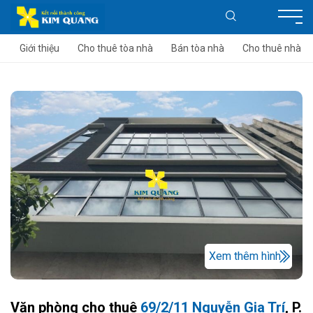
Giới thiệu
Cho thuê tòa nhà
Bán tòa nhà
Cho thuê nhà
Xem thêm hình
Văn phòng cho thuê
69/2/11 Nguyễn Gia Trí
, P.