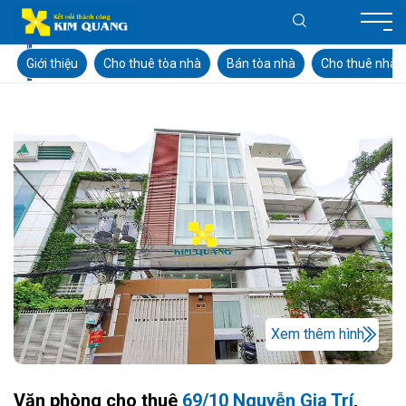
Giới thiệu
Cho thuê tòa nhà
Bán tòa nhà
Cho thuê nhà
Xem thêm hình
Văn phòng cho thuê
69/10 Nguyễn Gia Trí
,