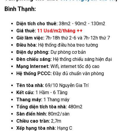
Bình Thạnh:
Diện tích cho thuê:
38m2 - 90m2 - 130m2
Giá thuê:
11 Usd/m2/tháng ++
Giờ làm việc:
7h-18h thứ 2-6 và 7h-12h thứ 7
Điều hòa:
Hệ thống điều hòa treo tường
Điện dự phòng:
Dự phòng cơ bản
Đèn chiếu sáng:
Hệ thống chiếu sáng hiện đại
Mạng Internet:
Wifi, internet tốc độ cao
Hệ thống PCCC:
Đầy đủ chuẩn văn phòng
Tên tòa nhà:
69/10 Nguyễn Gia Trí
Kết cấu:
1 Hầm - 6 Tầng
Thang máy:
1 Thang máy
Tổng diện tích tòa nhà:
480m2
Sàn điển hình:
80m2/sàn
Chiều cao trần:
2,7m
Xếp hạng tòa nhà:
Hạng C