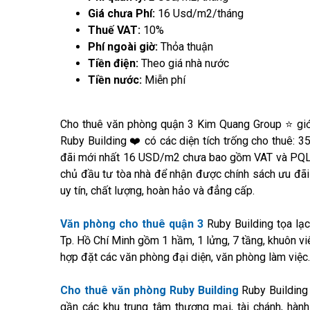
Giá chưa Phí:
16 Usd/m2/tháng
Thuế VAT:
10%
Phí ngoài giờ:
Thỏa thuận
Tiền điện:
Theo giá nhà nước
Tiền nước:
Miễn phí
Cho thuê văn phòng quận 3 Kim Quang Group ⭐ giớ
Ruby Building ❤️ có các diện tích trống cho thuê: 35
đãi mới nhất 16 USD/m2 chưa bao gồm VAT và PQL 
chủ đầu tư tòa nhà để nhận được chính sách ưu đãi
uy tín, chất lượng, hoàn hảo và đẳng cấp.
Văn phòng cho thuê quận 3
Ruby Building tọa lạ
Tp. Hồ Chí Minh gồm 1 hầm, 1 lửng, 7 tầng, khuôn viê
hợp đặt các văn phòng đại diện, văn phòng làm việc.
Cho thuê văn phòng Ruby Building
Ruby Building 
gần các khu trung tâm thương mại, tài chánh, hàn