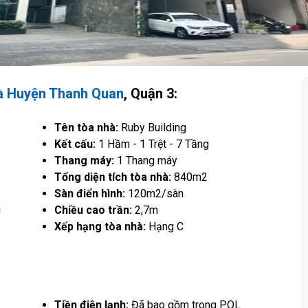
à Huyện Thanh Quan
, Quận 3:
Tên tòa nhà:
Ruby Building
Kết cấu:
1 Hầm - 1 Trệt - 7 Tầng
Thang máy:
1 Thang máy
Tổng diện tích tòa nhà:
840m2
Sàn điển hình:
120m2/sàn
i
Chiều cao trần:
2,7m
Xếp hạng tòa nhà:
Hạng C
Tiền điện lạnh:
Đã bao gồm trong PQL