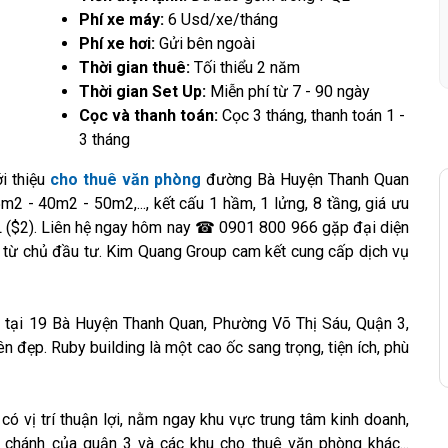
Phí xe máy:
6 Usd/xe/tháng
Phí xe hơi:
Gửi bên ngoài
Thời gian thuê:
Tối thiểu 2 năm
Thời gian Set Up:
Miễn phí từ 7 - 90 ngày
Cọc và thanh toán:
Cọc 3 tháng, thanh toán 1 -
3 tháng
i thiệu
cho thuê văn phòng
đường Bà Huyện Thanh Quan
m2 - 40m2 - 50m2,..., kết cấu 1 hầm, 1 lửng, 8 tầng, giá ưu
($2). Liên hệ ngay hôm nay ☎ 0901 800 966 gặp đại diện
 từ chủ đầu tư. Kim Quang Group cam kết cung cấp dịch vụ
c tại 19 Bà Huyện Thanh Quan, Phường Võ Thị Sáu, Quận 3,
n đẹp. Ruby building là một cao ốc sang trọng, tiện ích, phù
có vị trí thuận lợi, nằm ngay khu vực trung tâm kinh doanh,
h chánh của quận 3 và các khu cho thuê văn phòng khác...