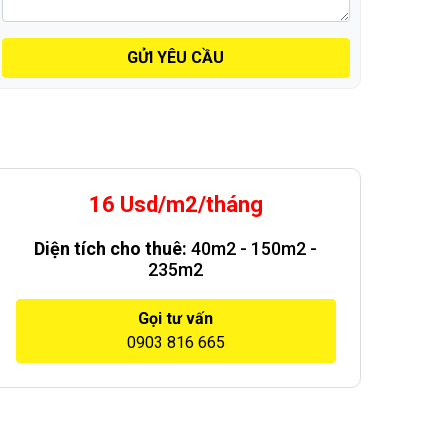
GỬI YÊU CẦU
16 Usd/m2/tháng
Diện tích cho thuê:
40m2 - 150m2 -
235m2
Gọi tư vấn
0903 816 665