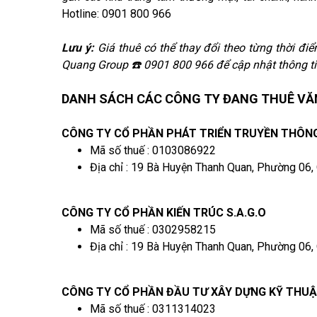
Hotline: 0901 800 966
Lưu ý:
Giá thuê có thể thay đổi theo từng thời điểm
Quang Group ☎️ 0901 800 966 để cập nhật thông ti
DANH SÁCH CÁC CÔNG TY ĐANG THUÊ VĂN
CÔNG TY CỔ PHẦN PHÁT TRIỂN TRUYỀN THÔNG
Mã số thuế : 0103086922
Địa chỉ : 19 Bà Huyện Thanh Quan, Phường 06,
CÔNG TY CỔ PHẦN KIẾN TRÚC S.A.G.O
Mã số thuế : 0302958215
Địa chỉ : 19 Bà Huyện Thanh Quan, Phường 06,
CÔNG TY CỔ PHẦN ĐẦU TƯ XÂY DỰNG KỸ THU
Mã số thuế : 0311314023