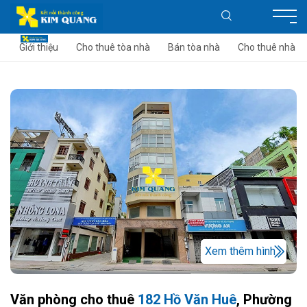
Giới thiệu
Cho thuê tòa nhà
Bán tòa nhà
Cho thuê nhà
Xem thêm hình
Văn phòng cho thuê
182 Hồ Văn Huê
, Phường