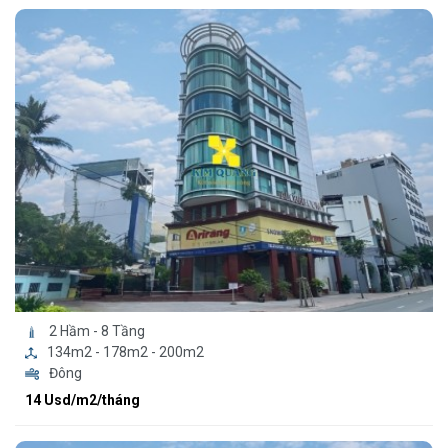
2 Hầm - 8 Tầng
134m2 - 178m2 - 200m2
Đông
14 Usd/m2/tháng