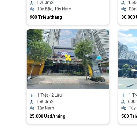
1.200m2
1.6
Tây Bắc, Tây Nam
Đôn
980 Triệu/tháng
30.000
1 Trệt - 2 Lầu
1 Tr
1.800m2
600
Tây Nam
Tây
25.000 Usd/tháng
500 Tri