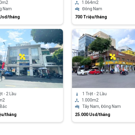
00m2
1.064m2
g Nam
Đông Nam
 Usd/tháng
700 Triệu/tháng
ệt - 2 Lầu
1 Trệt - 2 Lầu
m2
1.000m2
 Bắc
Tây Nam, Đông Nam
ệu/tháng
25.000 Usd/tháng