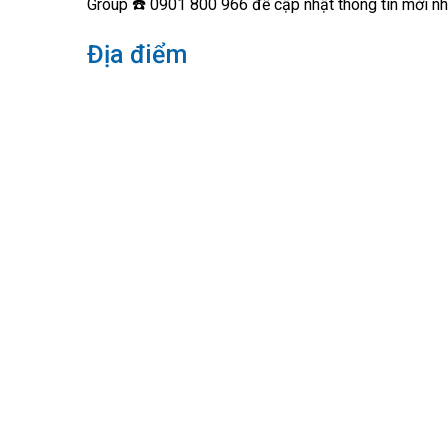
Group ☎️ 0901 800 966 để cập nhật thông tin mới nh
Địa điểm