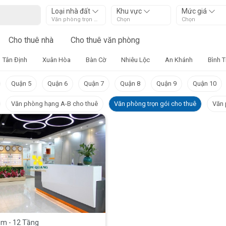
Loại nhà đất
Khu vực
Mức giá
Văn phòng trọn gói cho thuê
Chọn
Chọn
Cho thuê nhà
Cho thuê văn phòng
Tân Định
Xuân Hòa
Bàn Cờ
Nhiêu Lộc
An Khánh
Bình 
Quận 5
Quận 6
Quận 7
Quận 8
Quận 9
Quận 10
Văn phòng hạng A-B cho thuê
Văn phòng trọn gói cho thuê
Văn 
ầm - 12 Tầng