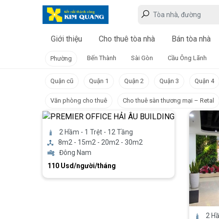
Giới thiệu
Cho thuê tòa nhà
Bán tòa nhà
Bến Thành
Sài Gòn
Cầu Ông Lãnh
Phường
Quận cũ
Quận 1
Quận 2
Quận 3
Quận 4
Văn phòng cho thuê
Cho thuê sàn thương mại – Retal
2 Hầm - 1 Trệt - 12 Tầng
8m2 - 15m2 - 20m2 - 30m2
Đông Nam
110 Usd/người/tháng
2 H