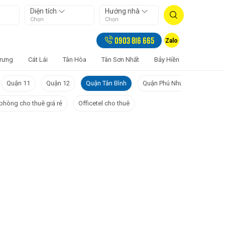
Diện tích
Hướng nhà
Chọn
Chọn
0903 816 665
Zalo
Trưng
Cát Lái
Tân Hòa
Tân Sơn Nhất
Bảy Hiền
Tân Sơn H
Quận 11
Quận 12
Quận Tân Bình
Quận Phú Nhuận
Quận 
phòng cho thuê giá rẻ
Officetel cho thuê