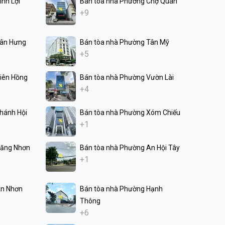
nh Lợi
Bán tòa nhà Phường Chợ Quán
+9
Tân Hưng
Bán tòa nhà Phường Tân Mỹ
+5
iên Hồng
Bán tòa nhà Phường Vườn Lài
+4
hánh Hội
Bán tòa nhà Phường Xóm Chiếu
+1
Tăng Nhơn
Bán tòa nhà Phường An Hội Tây
+1
An Nhơn
Bán tòa nhà Phường Hạnh
Thông
+6