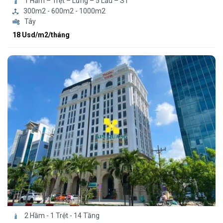
1 Hầm – Trệt – Lửng – 5 Lầu – ST
300m2 - 600m2 - 1000m2
Tây
18 Usd/m2/tháng
2 Hầm - 1 Trệt - 14 Tầng