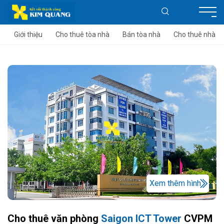
Giới thiệu
Cho thuê tòa nhà
Bán tòa nhà
Cho thuê nhà
Xem thêm hình
Cho thuê văn phòng
Saigon ICT Tower
CVPM