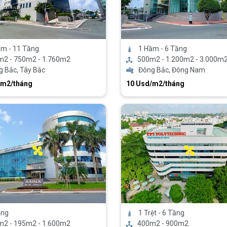
ầm - 11 Tầng
1 Hầm - 6 Tầng
m2 - 750m2 - 1.760m2
500m2 - 1.200m2 - 3.000m
 Bắc, Tây Bắc
Đông Bắc, Đông Nam
/m2/tháng
10 Usd/m2/tháng
ầng
1 Trệt - 6 Tầng
m2 - 195m2 - 1.600m2
400m2 - 900m2