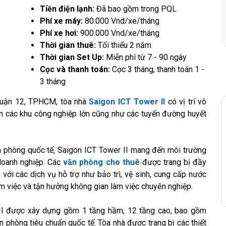
Tiền điện lạnh:
Đã bao gồm trong PQL
Phí xe máy:
80.000 Vnd/xe/tháng
Phí xe hơi:
900.000 Vnd/xe/tháng
Thời gian thuê:
Tối thiểu 2 năm
Thời gian Set Up:
Miễn phí từ 7 - 90 ngày
Cọc và thanh toán:
Cọc 3 tháng, thanh toán 1 -
3 tháng
uận 12, TP.HCM, tòa nhà
Saigon ICT Tower II
có vị trí vô
ần các khu công nghiệp lớn cũng như các tuyến đường huyết
 văn phòng quốc tế, Saigon ICT Tower II mang đến môi trường
 doanh nghiệp. Các
văn phòng cho thuê
được trang bị đầy
g với các dịch vụ hỗ trợ như bảo trì, vệ sinh, cung cấp nước
làm việc và tận hưởng không gian làm việc chuyên nghiệp.
II được xây dựng gồm 1 tầng hầm, 12 tầng cao, bao gồm
 phòng tiêu chuẩn quốc tế. Tòa nhà được trang bị các thiết