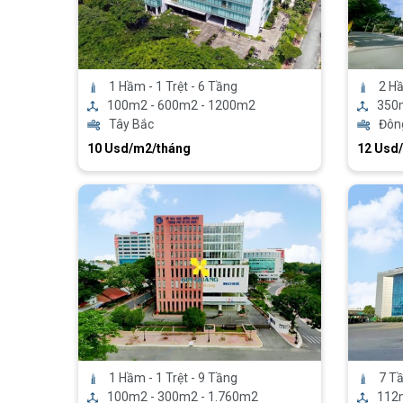
1 Hầm - 1 Trệt - 6 Tầng
2 H
100m2 - 600m2 - 1200m2
350
Tây Bắc
Đông
10 Usd/m2/tháng
12 Usd
1 Hầm - 1 Trệt - 9 Tầng
7 T
100m2 - 300m2 - 1.760m2
112