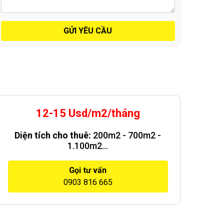
GỬI YÊU CẦU
12-15 Usd/m2/tháng
Diện tích cho thuê:
200m2 - 700m2 -
1.100m2...
Gọi tư vấn
0903 816 665