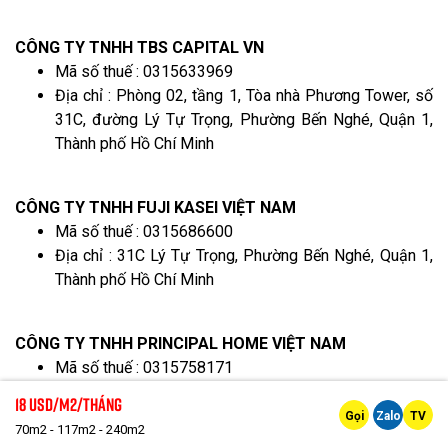
CÔNG TY TNHH TBS CAPITAL VN
Mã số thuế : 0315633969
Địa chỉ : Phòng 02, tầng 1, Tòa nhà Phương Tower, số
31C, đường Lý Tự Trọng, Phường Bến Nghé, Quận 1,
Thành phố Hồ Chí Minh
CÔNG TY TNHH FUJI KASEI VIỆT NAM
Mã số thuế : 0315686600
Địa chỉ : 31C Lý Tự Trọng, Phường Bến Nghé, Quận 1,
Thành phố Hồ Chí Minh
CÔNG TY TNHH PRINCIPAL HOME VIỆT NAM
Mã số thuế : 0315758171
Địa chỉ : Tầng 1, Tòa nhà Phương Tower, 31C Lý Tự
18 Usd/m2/tháng
Trọng, Phường Bến Nghé, Quận 1, Thành phố Hồ Chí
Gọi
Zalo
TV
70m2 - 117m2 - 240m2
Minh