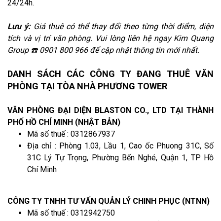
24/24h.
Lưu ý:
Giá thuê có thể thay đổi theo từng thời điểm, diện
tích và vị trí văn phòng. Vui lòng liên hệ ngay Kim Quang
Group ☎️ 0901 800 966 để cập nhật thông tin mới nhất.
DANH SÁCH CÁC CÔNG TY ĐANG THUÊ VĂN
PHÒNG TẠI TÒA NHÀ PHƯƠNG TOWER
VĂN PHÒNG ĐẠI DIỆN BLASTON CO., LTD TẠI THÀNH
PHỐ HỒ CHÍ MINH (NHẬT BẢN)
Mã số thuế : 0312867937
Địa chỉ : Phòng 1.03, Lầu 1, Cao ốc Phuong 31C, Số
31C Lý Tự Trọng, Phường Bến Nghé, Quận 1, TP Hồ
Chí Minh
CÔNG TY TNHH TƯ VẤN QUẢN LÝ CHINH PHỤC (NTNN)
Mã số thuế : 0312942750