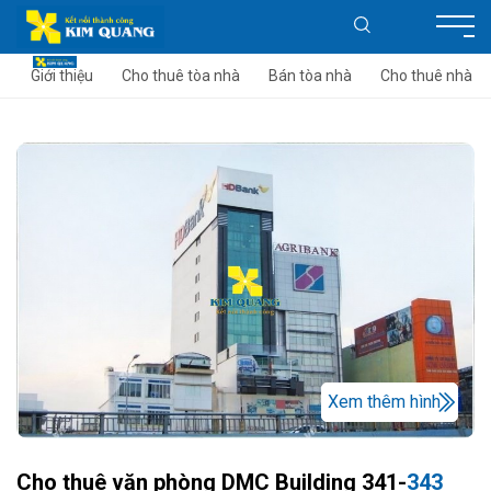
Giới thiệu
Cho thuê tòa nhà
Bán tòa nhà
Cho thuê nhà
Xem thêm hình
Cho thuê văn phòng DMC Building 341-
343