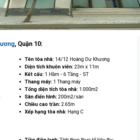
hương
, Quận 10:
Tên tòa nhà:
14/12 Hoàng Dư Khương
Diện tích khuôn viên:
23m x 11m
Kết cấu:
1 Hầm - 6 Tầng - ST
Thang máy:
1 Thang máy
Tổng diện tích tòa nhà:
1.000m2
i
Sàn điển hình:
200m2/sàn
Chiều cao trần:
2.65m
Xếp hạng tòa nhà:
Hạng C
Tiền điện lạnh:
Tính theo thực tế tiêu thụ