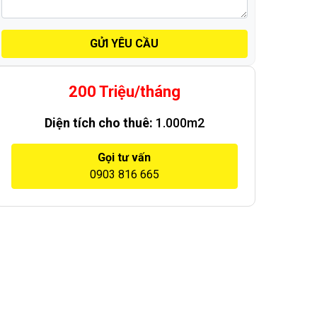
GỬI YÊU CẦU
200 Triệu/tháng
Diện tích cho thuê:
1.000m2
Gọi tư vấn
0903 816 665