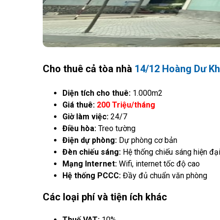
Cho thuê cả tòa nhà
14/12 Hoàng Dư K
Diện tích cho thuê:
1.000m2
Giá thuê:
200 Triệu/tháng
Giờ làm việc:
24/7
Điều hòa:
Treo tường
Điện dự phòng:
Dự phòng cơ bản
Đèn chiếu sáng:
Hệ thống chiếu sáng hiện đạ
Mạng Internet:
Wifi, internet tốc độ cao
Hệ thống PCCC:
Đầy đủ chuẩn văn phòng
Các loại phí và tiện ích khác
Thuế VAT:
10%