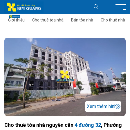
Giới thiệu
Cho thuê tòa nhà
Bán tòa nhà
Cho thuê nhà
Xem thêm hình
Cho thuê tòa nhà nguyên căn
4 đường 32
, Phường