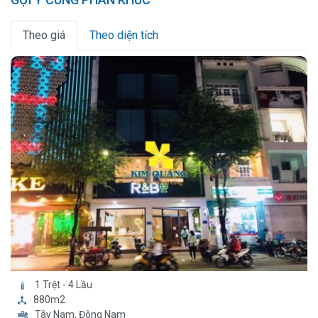
Theo giá
Theo diện tích
1 Trệt - 4 Lầu
880m2
Tây Nam, Đông Nam