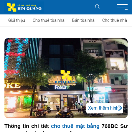
Giới thiệu
Cho thuê tòa nhà
Bán tòa nhà
Cho thuê nhà
Xem thêm hình
Thông tin chi tiết
cho thuê mặt bằng
768BC Sư