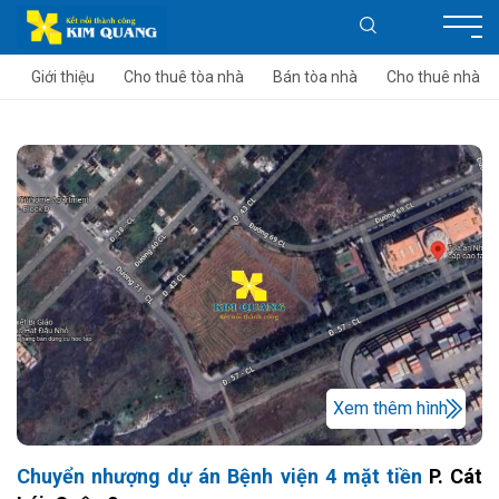
Giới thiệu
Cho thuê tòa nhà
Bán tòa nhà
Cho thuê nhà
Xem thêm hình
Chuyển nhượng dự án Bệnh viện 4 mặt tiền
P. Cát