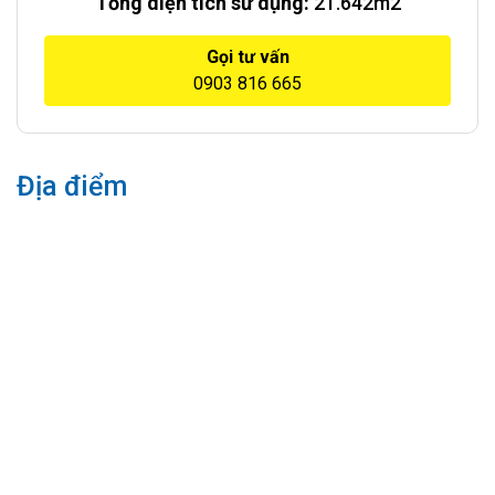
Tổng diện tích sử dụng:
21.642m2
Gọi tư vấn
0903 816 665
Địa điểm