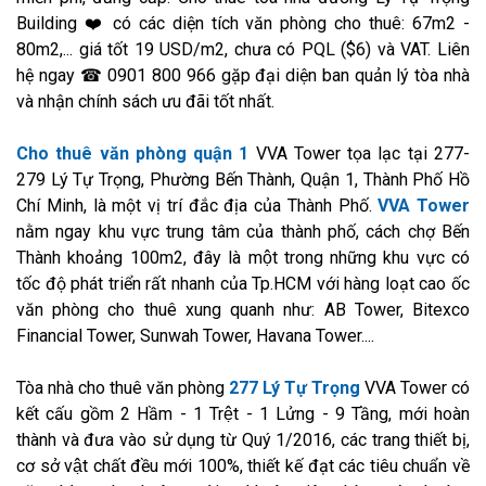
Building ❤️ có các diện tích văn phòng cho thuê: 67m2 -
80m2,... giá tốt 19 USD/m2, chưa có PQL ($6) và VAT. Liên
hệ ngay ☎ 0901 800 966 gặp đại diện ban quản lý tòa nhà
và nhận chính sách ưu đãi tốt nhất.
Cho thuê văn phòng quận 1
VVA Tower tọa lạc tại 277-
279 Lý Tự Trọng, Phường Bến Thành, Quận 1, Thành Phố Hồ
Chí Minh, là một vị trí đắc địa của Thành Phố.
VVA Tower
nằm ngay khu vực trung tâm của thành phố, cách chợ Bến
Thành khoảng 100m2, đây là một trong những khu vực có
tốc độ phát triển rất nhanh của Tp.HCM với hàng loạt cao ốc
văn phòng cho thuê xung quanh như: AB Tower, Bitexco
Financial Tower, Sunwah Tower, Havana Tower....
Tòa nhà cho thuê văn phòng
277 Lý Tự Trọng
VVA Tower có
kết cấu gồm 2 Hầm - 1 Trệt - 1 Lửng - 9 Tầng, mới hoàn
thành và đưa vào sử dụng từ Quý 1/2016, các trang thiết bị,
cơ sở vật chất đều mới 100%, thiết kế đạt các tiêu chuẩn về